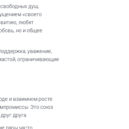
 свободных душ,
щущением «своего
звитию, любят
юбовь, но и общее
поддержка, уважение,
 застой, ограничивающие
оде и взаимном росте.
омпромиссы. Это союз
друг друга.
ие пары часто