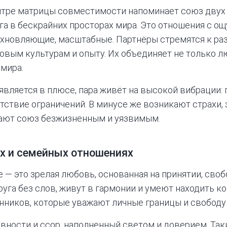
ентре матрицы совместимости напоминает союз двух
га в бескрайних просторах мира. Это отношения с о
охновляющие, масштабные. Партнёры стремятся к ра
овым культурам и опыту. Их объединяет не только л
мира.
является в плюсе, пара живёт на высокой вибрации: 
тствие ограничений. В минусе же возникают страхи,
лают союз безжизненным и уязвимым.
х и семейных отношениях
е — это зрелая любовь, основанная на принятии, своб
уга без слов, живут в гармонии и умеют находить к
иков, которые уважают личные границы и свободу 
евности и ссор, наполненный светом и доверием. Так