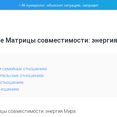
AI-нумеролог: объяснит ситуацию, направит
✨
ре Матрицы совместимости: энерги
 и семейных отношениях
дительских отношениях
 отношениях
тношениях
ицы совместимости
: энергия Мира