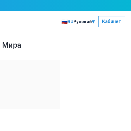
▾
🇷🇺
Кабинет
RU
Русский
я Мира