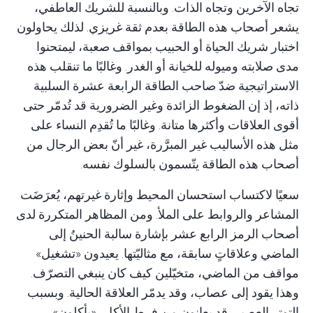
تجاه الآخرين وتجاه الذات. وبالنسبة للشريك العاطفي،
يشعر أصحاب هذه الطاقة بعدم ثقة غريزي. لذلك يحاولون
اختبار شريك الحياة أو الحبيب بمواقف صعبة، ليمتحنوا
مدى صلابته وميوله للخيانة أو الغدر. وغالبًا ما تنقلب هذه
الاستراتيجية ضدّ صاحب الطاقة الرابعة عشرة السلبية
ذاته، إذ إن الضغوط الزائدة وغير الضرورية قد تُدمّر حتى
أقوى العلاقات وأكثرها متانة. وغالبًا ما تُقدِم النساء على
مثل هذه الأساليب غير المبرَّرة، غير أنّ بعض الرجال من
أصحاب هذه الطاقة يتّسمون بالسلوك نفسه.
سعيًا لاكتساب استحسان المحيط وإثارة غيرتهم، يُعرَضَت
المشاعر والروابط على الملأ. ومن المظاهر المتكررة لدى
أصحاب الرمز الرابع عشر بإشارة سالبة الحنينُ إلى
الماضي وعلاقاتٍ سابقة، مع مثاليّتها. يعيدون «تشغيل»
مواقف من الماضي، متخيّلين كيف كان ينبغي التصرّف.
وهذا يقود إلى عصاب، وقد يدمّر العلاقة الحالية. وبسبب
التوتر العصبي قد يعانون من فرط الأكل، «يأكلون»