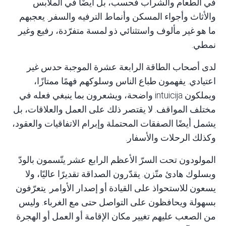
في الطعام والشراب فحسب، بل أيضًا في الملابس
والأثاث وأجواء المسكن وأنماط الترفيه والسفر. يعجبهم
ما هو غير مألوف واستثنائي ذو لمسة متفرّدة، رفيع وغير
نمطي.
لدى أصحاب الطاقة الرابعة عشرة الموجبة حدس غير
اعتيادي. يفهمون طباع الناس وسلوكهم فهمًا ممتازًا،
ويملكون intuicija واضحة، ويشعرون بما ينبغي فعله في
مختلف المواقف. لا يقتصر ذلك على العمل والعلاقات، بل
يشمل أيضًا الصفقات المحتملة وإبرام الاتفاقيات والعقود،
وكذلك الرحلات والأسفار.
المولودون تحت السرّ الأعظم الرابع عشر يتّسمون بالودّ
وبسلوك هادئ متّزن. يقدّرون الصداقة تقديرًا عاليًا، ولا
يسعون للاستحواذ على القيادة أو إصدار الأوامر. يتعرّفون
بسهولة ويحافظون على التواصل حتى مع الغرباء. وليس
من الصعب عليهم تغيير مكان الإقامة أو العمل أو الهجرة