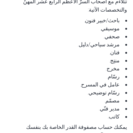
تتلاءم مع أصحاب السرّ الأعظم الرابع عشر المهنُ
والتخصصات الآتية:
باحث/خبير فنون
.
موسيقي.
صحفي.
مرشد سياحي/دليل.
فنان.
منتِج.
مخرج.
رسّام.
عامل في المسرح.
رسّام توضيحي.
مصمّم.
مدير فنّي.
كاتب.
يمكنك حساب مصفوفة القدر الخاصة بك بنفسك