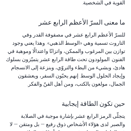
القوية في الشخصية.
ما معنى السرّ الأعظم الرابع عشر
للسرّ الأعظم الرابع عشر في مصفوفة القدر وفي
التاروت تسمية وهي «الوسط الذهبي». وهذا يعني وجود
توازن بين المرغوب والممكن، واتزانًا واعتدالًا وموهبة في
الفنون. المولودون تحت طاقة الرابع عشر يتميّزون بسلوك
هادئ، وبشيء من البطء والتروّي، وبنزعة إلى الانسجام
وإيجاد الحلول الوسط. إنهم يحبّون السفر، ويعشقون
الجمال، مولعون بالكتب، ومن أهل الفنّ والفكر.
حين تكون الطاقة إيجابية
يتجلّى الرمز الرابع عشر بإشارة موجبة في الصلابة
والصبر. لدى هؤلاء الأشخاص ذوق رفيع — بل ومتقن — لا