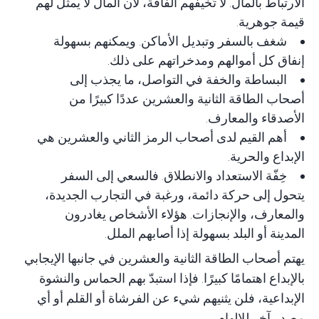
الارتباط بالمال
. لا تُخيفهم الفاقة، لأن المال لا يمثل لهم
قيمة جوهرية.
شغف بالسفر وتبديل الأماكن. ويمكنهم بسهولة
إنفاق كل أموالهم ومدخراتهم على ذلك.
البساطة والخفة في التواصل، ما يجذب إلى
أصحاب الطاقة الثانية والعشرين عددًا كبيرًا من
الأصدقاء والمعارف.
أهم القيم لدى أصحاب الرمز الثاني والعشرين هي
الإبداع والحرية.
خِفّة الاستعداد والانطلاق
. فالسعي إلى السفر
يتحول إلى حركة دائمة، ورغبة في التجارب الجديدة،
والمعارف، والإنجازات. هؤلاء الأشخاص يغادرون
المدينة أو البلد بسهولة إذا أصابهم الملل.
يهتم أصحاب الطاقة الثانية والعشرين في جانبها الإيجابي
بالإبداع اهتمامًا كبيرًا. فإذا استبدّ بهم الحماس والنشوة
الإبداعية، فلن يثنيهم شيء عن الفرشاة أو القلم أو أي
مصدر آخر للإلهام.