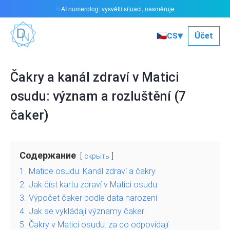
AI numerolog: vysvětlí situaci, nasměruje
✨
▾
🇨🇿
Účet
CS
Čakry a kanál zdraví v Matici
osudu: význam a rozluštění (7
čaker)
Содержание
скрыть
1.
Matice osudu: Kanál zdraví a čakry
2.
Jak číst kartu zdraví v Matici osudu
3.
Výpočet čaker podle data narození
4.
Jak se vykládají významy čaker
5.
Čakry v Matici osudu: za co odpovídají