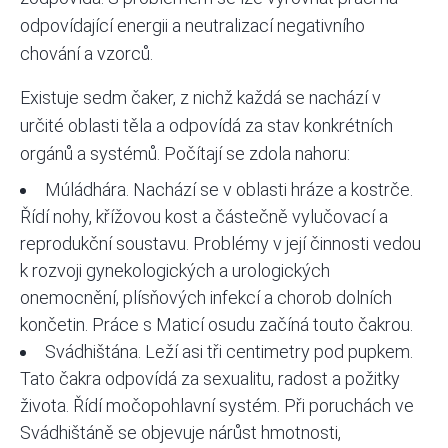
odpovídající energii a neutralizací negativního
chování a vzorců.
Existuje sedm čaker, z nichž každá se nachází v
určité oblasti těla a odpovídá za stav konkrétních
orgánů a systémů. Počítají se zdola nahoru:
Múládhára. Nachází se v oblasti hráze a kostrče.
Řídí nohy, křížovou kost a částečně vylučovací a
reprodukční soustavu. Problémy v její činnosti vedou
k rozvoji gynekologických a urologických
onemocnění, plísňových infekcí a chorob dolních
končetin. Práce s Maticí osudu začíná touto čakrou.
Svádhištána. Leží asi tři centimetry pod pupkem.
Tato čakra odpovídá za sexualitu, radost a požitky
života. Řídí močopohlavní systém. Při poruchách ve
Svádhištáně se objevuje nárůst hmotnosti,