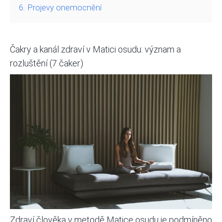
6.
Projevy onemocnění
Čakry a kanál zdraví v Matici osudu: význam a
rozluštění (7 čaker)
Zdraví člověka v metodě Matice osudu je podmíněno