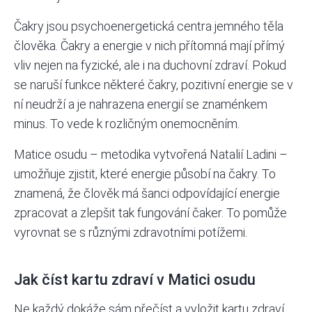
Čakry jsou psychoenergetická centra jemného těla
člověka. Čakry a energie v nich přítomná mají přímý
vliv nejen na fyzické, ale i na duchovní zdraví. Pokud
se naruší funkce některé čakry, pozitivní energie se v
ní neudrží a je nahrazena energií se znaménkem
minus. To vede k rozličným onemocněním.
Matice osudu – metodika vytvořená Natalií Ladini –
umožňuje zjistit, které energie působí na čakry. To
znamená, že člověk má šanci odpovídající energie
zpracovat a zlepšit tak fungování čaker. To pomůže
vyrovnat se s různými zdravotními potížemi.
Jak číst kartu zdraví v Matici osudu
Ne každý dokáže sám přečíst a vyložit kartu zdraví.