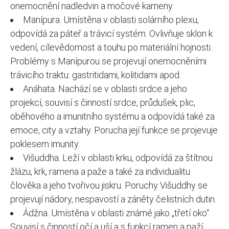
onemocnění nadledvin a močové kameny.
Manípura. Umístěna v oblasti solárního plexu,
odpovídá za páteř a trávicí systém. Ovlivňuje sklon k
vedení, cílevědomost a touhu po materiální hojnosti.
Problémy s Manípurou se projevují onemocněními
trávicího traktu: gastritidami, kolitidami apod.
Anáhata. Nachází se v oblasti srdce a jeho
projekcí, souvisí s činností srdce, průdušek, plic,
oběhového a imunitního systému a odpovídá také za
emoce, city a vztahy. Porucha její funkce se projevuje
poklesem imunity.
Višuddha. Leží v oblasti krku, odpovídá za štítnou
žlázu, krk, ramena a paže a také za individualitu
člověka a jeho tvořivou jiskru. Poruchy Višuddhy se
projevují nádory, nespavostí a záněty čelistních dutin.
Ádžna. Umístěna v oblasti známé jako „třetí oko“.
Souvisí s činností očí a uší a s funkcí ramen a paží.