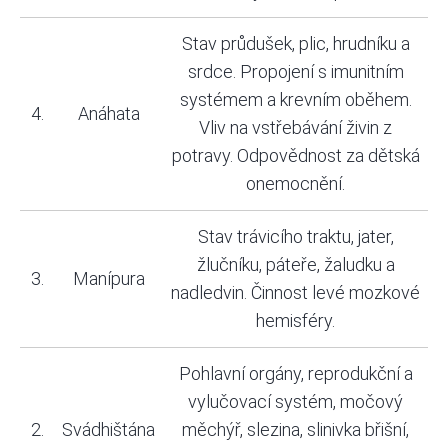
Stav průdušek, plic, hrudníku a
srdce. Propojení s imunitním
systémem a krevním oběhem.
4.
Anáhata
Vliv na vstřebávání živin z
potravy. Odpovědnost za dětská
onemocnění.
Stav trávicího traktu, jater,
žlučníku, páteře, žaludku a
3.
Manípura
nadledvin. Činnost levé mozkové
hemisféry.
Pohlavní orgány, reprodukční a
vylučovací systém, močový
2.
Svádhištána
měchýř, slezina, slinivka břišní,