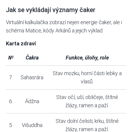
Jak se vykládají významy čaker
Virtuální kalkulačka zobrazí nejen energie čaker, ale i
schéma Matice, kódy Arkánů a jejich výklad.
Karta zdraví
№
Čakra
Funkce, úlohy, role
Stav mozku, horní části lebky a
7.
Sahasrára
vlasů.
Stav očí, uší, obličeje, štítné
6.
Ádžna
žlázy, ramen a paží.
Stav dolní čelisti, krku, štítné
5.
Višuddha
žlázy, ramen a paží.