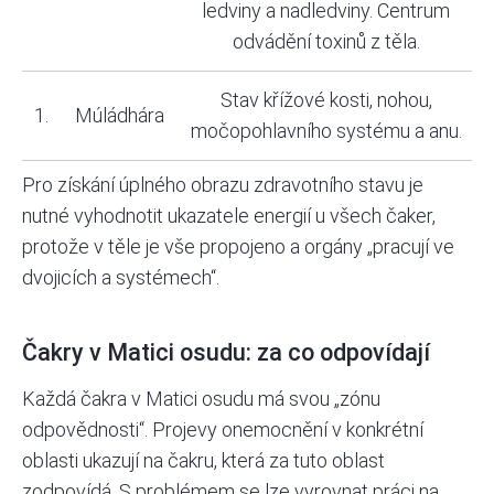
ledviny a nadledviny. Centrum
odvádění toxinů z těla.
Stav křížové kosti, nohou,
1.
Múládhára
močopohlavního systému a anu.
Pro získání úplného obrazu zdravotního stavu je
nutné vyhodnotit ukazatele energií u všech čaker,
protože v těle je vše propojeno a orgány „pracují ve
dvojicích a systémech“.
Čakry v Matici osudu: za co odpovídají
Každá čakra v Matici osudu má svou „zónu
odpovědnosti“. Projevy onemocnění v konkrétní
oblasti ukazují na čakru, která za tuto oblast
zodpovídá. S problémem se lze vyrovnat práci na