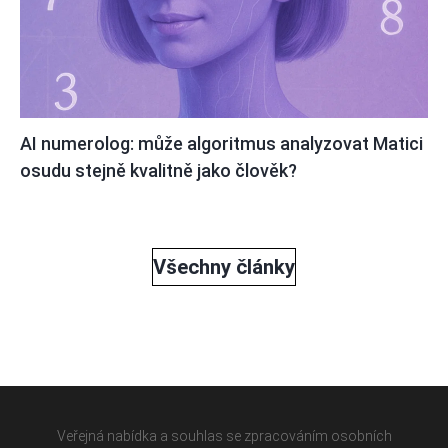
AI numerolog: může algoritmus analyzovat Matici
osudu stejně kvalitně jako člověk?
Všechny články
Veřejná nabídka a souhlas se zpracováním osobních