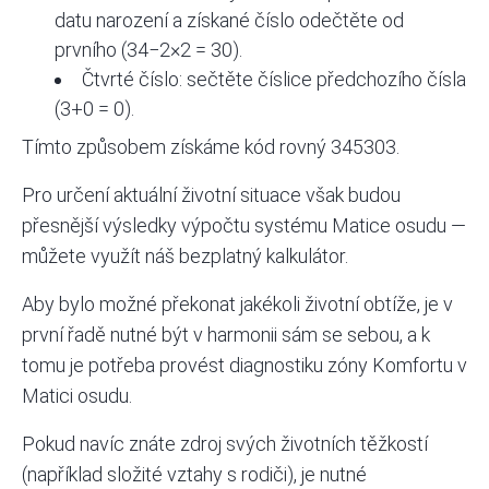
datu narození a získané číslo odečtěte od
prvního (34−2×2 = 30).
Čtvrté číslo: sečtěte číslice předchozího čísla
(3+0 = 0).
Tímto způsobem získáme kód rovný 345303.
Pro určení aktuální životní situace však budou
přesnější výsledky výpočtu systému Matice osudu —
můžete využít náš
bezplatný kalkulátor
.
Aby bylo možné překonat jakékoli životní obtíže, je v
první řadě nutné být v harmonii sám se sebou, a k
tomu je potřeba provést diagnostiku zóny Komfortu v
Matici osudu.
Pokud navíc znáte zdroj svých životních těžkostí
(například složité vztahy s rodiči), je nutné