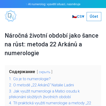
AI numerolog: vysvětlí situaci, nasměruje
✨
▾
🇨🇿
Účet
CS
Náročná životní období jako šance
na růst: metoda 22 Arkánů a
numerologie
Содержание
скрыть
1.
Co je to numerologie?
2.
O metodě „22 Arkánů“ Natalie Ladini
3.
Jak využít numerologii a Matici osudu k
překonání složitých životních období
4.
Tři praktická využití numerologie a metody „22