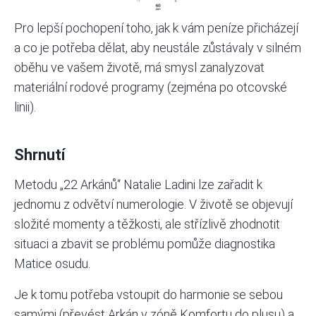
Pro lepší pochopení toho, jak k vám peníze přicházejí
a co je potřeba dělat, aby neustále zůstávaly v silném
oběhu ve vašem životě, má smysl zanalyzovat
materiální rodové programy (zejména po otcovské
linii).
Shrnutí
Metodu „22 Arkánů“ Natalie Ladini lze zařadit k
jednomu z odvětví numerologie. V životě se objevují
složité momenty a těžkosti, ale střízlivě zhodnotit
situaci a zbavit se problému pomůže diagnostika
Matice osudu.
Je k tomu potřeba vstoupit do harmonie se sebou
samými (převést Arkán v zóně Komfortu do plusu) a