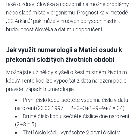
také o zdraví člověka a upozornit na možné problémy
nebo slabá místa v organismu. Prognostika v metodě
„22 Arkánů“ pak může v hrubých obrysech nastínit
budoucnost člověka a dát mu doporučení.
Jak využít numerologii a Matici osudu k
překonání složitých životních období
Možná jste už někdy slyšeli o
šestimístném životním
kódu
? Tento kód lze vypočítat z data narození podle
pravidel západní numerologie:
První číslo kódu: sečtěte všechna čísla v datu
narození (23.03.1997 — 2+3+3+1+9+9+7 = 34).
Druhé číslo kódu: sečtěte číslice dne narození
(2+3 = 5).
Třetí číslo kódu: vynásobte 2 první číslici v