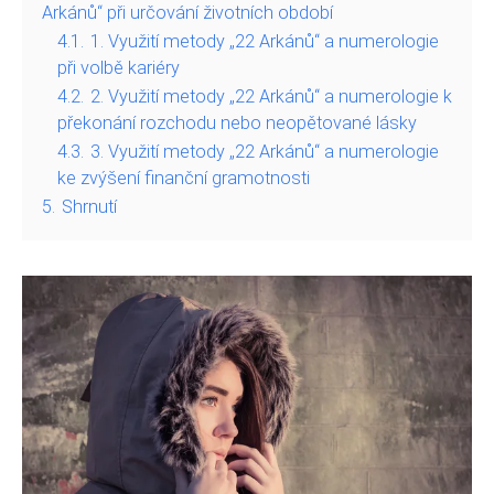
Arkánů“ při určování životních období
4.1.
1. Využití metody „22 Arkánů“ a numerologie
při volbě kariéry
4.2.
2. Využití metody „22 Arkánů“ a numerologie k
překonání rozchodu nebo neopětované lásky
4.3.
3. Využití metody „22 Arkánů“ a numerologie
ke zvýšení finanční gramotnosti
5.
Shrnutí