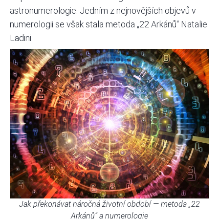
astronumerologie. Jedním z nejnovějších objevů v
numerologii se však stala metoda „22 Arkánů“ Natalie
Ladini.
Jak překonávat náročná životní období — metoda „22
Arkánů“ a numerologie