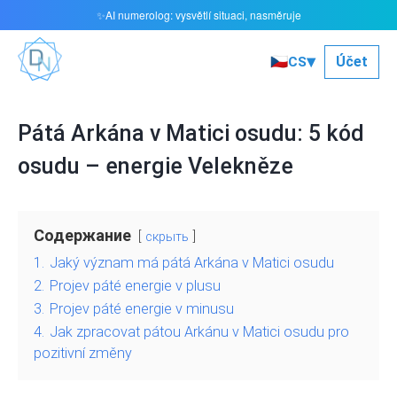
AI numerolog: vysvětlí situaci, nasměruje
✨
▾
🇨🇿
Účet
CS
Pátá Arkána v Matici osudu: 5 kód
osudu – energie Velekněze
Содержание
скрыть
1.
Jaký význam má pátá Arkána v Matici osudu
2.
Projev páté energie v plusu
3.
Projev páté energie v minusu
4.
Jak zpracovat pátou Arkánu v Matici osudu pro
pozitivní změny