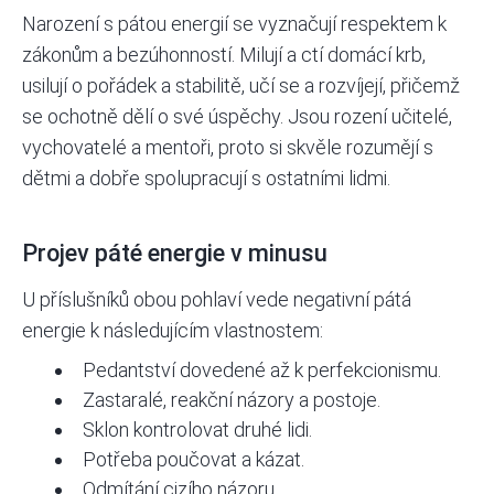
Narození s pátou energií se vyznačují respektem k
zákonům a bezúhonností. Milují a ctí domácí krb,
usilují o pořádek a
stabilitě
, učí se a rozvíjejí, přičemž
se ochotně dělí o své úspěchy. Jsou rození učitelé,
vychovatelé a mentoři, proto si skvěle rozumějí s
dětmi a dobře spolupracují s ostatními lidmi.
Projev páté energie v minusu
U příslušníků obou pohlaví vede negativní pátá
energie k následujícím vlastnostem:
Pedantství dovedené až k perfekcionismu.
Zastaralé, reakční názory a postoje.
Sklon kontrolovat druhé lidi.
Potřeba poučovat a kázat.
Odmítání cizího názoru.