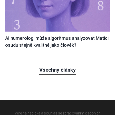
AI numerolog: může algoritmus analyzovat Matici
osudu stejně kvalitně jako člověk?
Všechny články
Veřejná nabídka a souhlas se zpracováním osobních