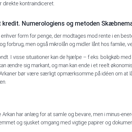
r direkte kontraindiceret.
t
kredit
. Numerologiens og metoden Skæbnematri
er enhver form for penge, der modtages mod rente i en bes
 og forbrug, men også mikrolån og midler lånt hos familie, ve
ondt. I visse situationer kan de hjælpe – f.eks. boligkøb med re
n ændre sig markant, og man kan ende i et reelt økonomi
 Arkaner bør være særligt opmærksomme på idéen om at 
en.
kan har anlæg for at samle og bevare, men i minus-energi 
jemmet og sjusket omgang med vigtige papirer og dokumen