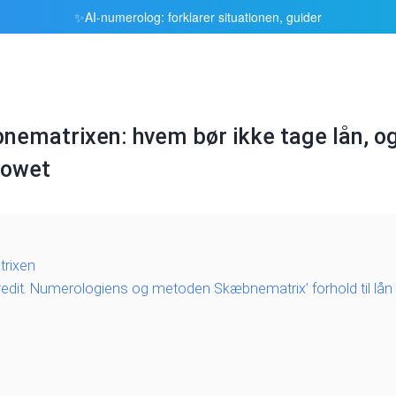
AI-numerolog: forklarer situationen, guider
✨
nematrixen: hvem bør ikke tage lån, og
lowet
trixen
kredit. Numerologiens og metoden Skæbnematrix’ forhold til lån