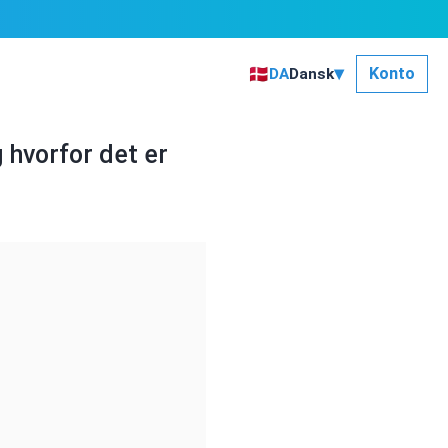
▾
🇩🇰
Konto
DA
Dansk
 hvorfor det er