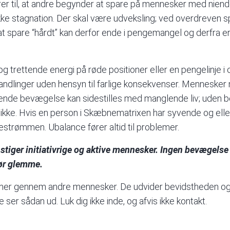
er til, at andre begynder at spare på mennesker med nien
r ikke stagnation. Der skal være udveksling; ved overdreve
spare “hårdt” kan derfor ende i pengemangel og derfra er skr
og trettende energi på røde positioner eller en pengelinje 
e handlinger uden hensyn til farlige konsekvenser. Menneske
lende bevægelse kan sidestilles med manglende liv; uden 
 ikke. Hvis en person i Skæbnematrixen har syvende og elle
estrømmen. Ubalance fører altid til problemer.
tiger initiativrige og aktive mennesker. Ingen bevægels
bør glemme.
mmer gennem andre mennesker. De udvider bevidstheden o
e ser sådan ud. Luk dig ikke inde, og afvis ikke kontakt.