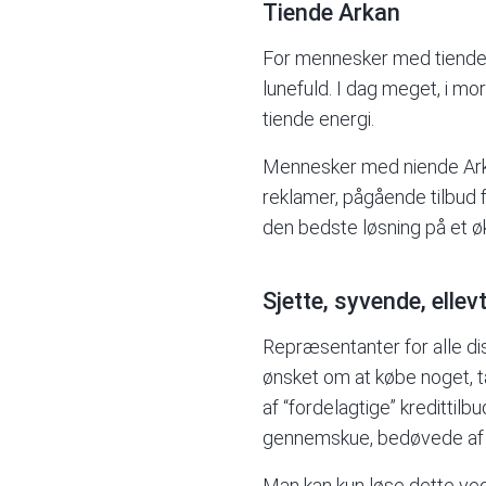
Tiende Arkan
For mennesker med
tiend
lunefuld. I dag meget, i m
tiende energi.
Mennesker med niende Arka
reklamer, pågående tilbud f
den bedste løsning på et 
Sjette, syvende, elle
Repræsentanter for alle di
ønsket om at købe noget, ta
af “fordelagtige” kredittil
gennemskue, bedøvede af l
Man kan kun løse dette ved e