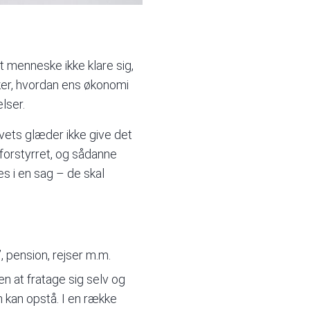
 menneske ikke klare sig,
ker, hvordan ens økonomi
lser.
ivets glæder ikke give det
 forstyrret, og sådanne
es i en sag – de skal
, pension, rejser m.m.
 at fratage sig selv og
 kan opstå. I en række