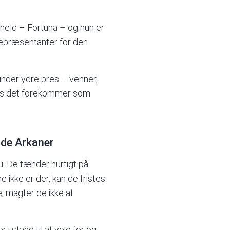
 held – Fortuna – og hun er
 repræsentanter for den
nder ydre pres – venner,
 hvis det forekommer som
nde Arkaner
. De tænder hurtigt på
 ikke er der, kan de fristes
e, magter de ikke at
 i stand til at veje for og