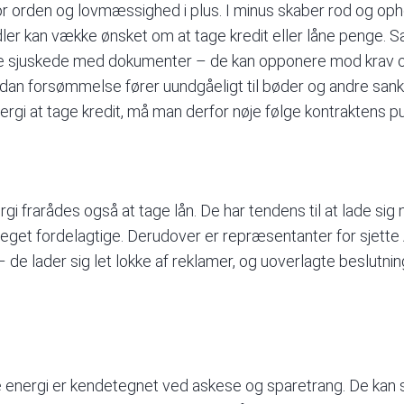
or orden og lovmæssighed i plus. I minus skaber rod og oph
ler kan vække ønsket om at tage kredit eller låne penge. 
re sjuskede med dokumenter – de kan opponere mod krav og 
Sådan forsømmelse fører uundgåeligt til bøder og andre san
gi at tage kredit, må man derfor nøje følge kontraktens pun
rgi
frarådes også at tage lån. De har tendens til at lade sig
meget fordelagtige. Derudover er repræsentanter for sjette 
 – de lader sig let lokke af reklamer, og uoverlagte beslutni
 energi
er kendetegnet ved askese og sparetrang. De kan sp