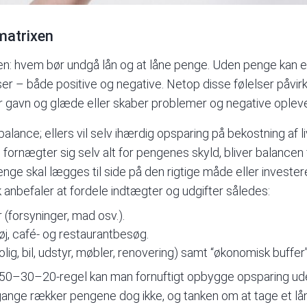
matrixen
: hvem bør undgå lån og at låne penge. Uden penge kan et
r – både positive og negative. Netop disse følelser påvir
r gavn og glæde eller skaber problemer og negative opleve
alance; ellers vil selv ihærdig opsparing på bekostning af l
fornægter sig selv alt for pengenes skyld, bliver balancen
nge skal lægges til side på den rigtige måde eller invester
lk anbefaler at fordele indtægter og udgifter således:
 (forsyninger, mad osv.).
øj, café- og restaurantbesøg.
ig, bil, udstyr, møbler, renovering) samt “økonomisk buffer”
 50–30–20-regel kan man fornuftigt opbygge opsparing uden
gange rækker pengene dog ikke, og tanken om at tage et lån