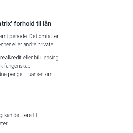
x’ forhold til lån
temt periode. Det omfatter
nner eller andre private.
alkredit eller bil i leasing.
sk fangenskab.
låne penge – uanset om
kan det føre til
ter.