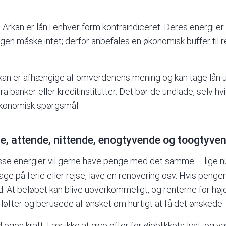
e Arkan
er lån i enhver form kontraindiceret. Deres energi er
orgen måske intet; derfor anbefales en økonomisk buffer til
n er afhængige af omverdenens mening og kan tage lån u
ra banker eller kreditinstitutter. Det bør de undlade, selv
økonomisk spørgsmål.
vte, attende, nittende, enogtyvende og toogtyve
sse energier vil gerne have penge med det samme – lige nu
ge på ferie eller rejse, lave en renovering osv. Hvis pengene
bud. At beløbet kan blive uoverkommeligt, og renterne for høj
øfter og berusede af ønsket om hurtigt at få det ønskede.
gen kraft. Lær ikke at give efter for øjeblikkets lyst, og vær