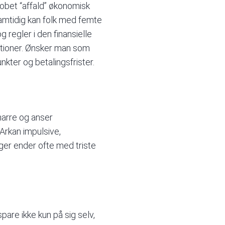
obet “affald” økonomisk
Samtidig kan folk med femte
regler i den finansielle
ktioner. Ønsker man som
kter og betalingsfrister.
 narre og anser
Arkan impulsive,
nger ender ofte med triste
are ikke kun på sig selv,