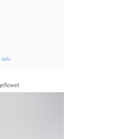
 selv
ngeflowet