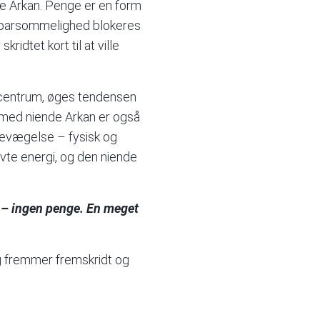
de Arkan. Penge er en form
n sparsommelighed blokeres
idtet kort til at ville
i centrum, øges tendensen
r med niende Arkan er også
bevægelse – fysisk og
vte energi, og den niende
e – ingen penge. En meget
g fremmer fremskridt og