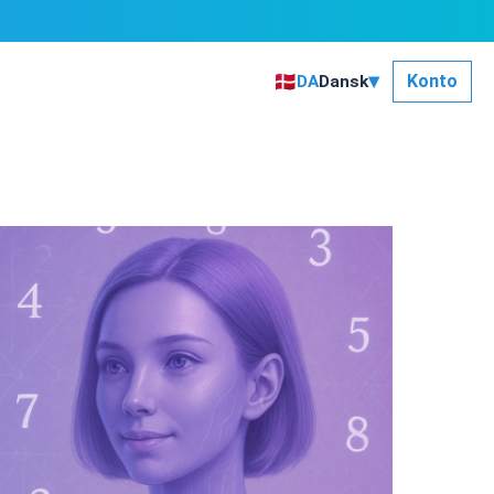
▾
🇩🇰
Konto
DA
Dansk