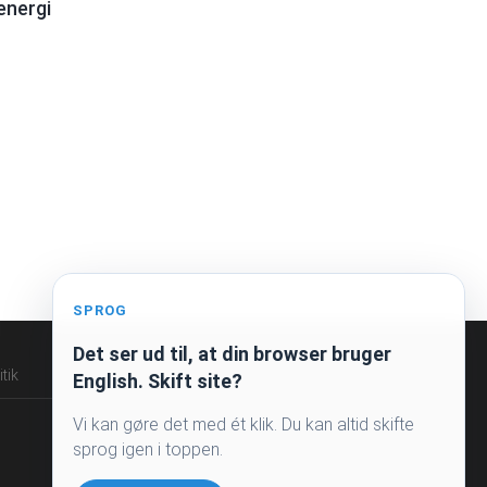
energi
SPROG
Det ser ud til, at din browser bruger
tik
English. Skift site?
Vi kan gøre det med ét klik. Du kan altid skifte
sprog igen i toppen.