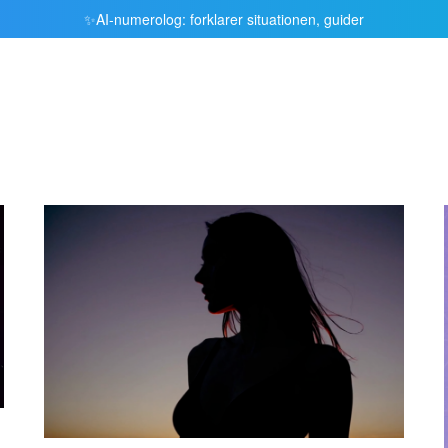
AI-numerolog: forklarer situationen, guider
✨