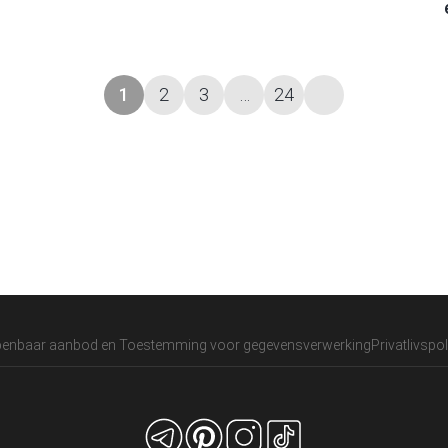
1
2
3
…
24
Næste
enbaar aanbod en Toestemming voor gegevensverwerking
Privatlivspoli