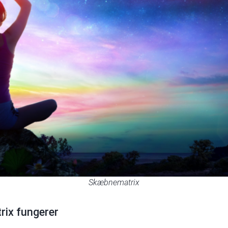
Skæbnematrix
ix fungerer