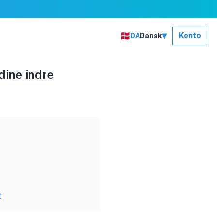
▾
🇩🇰
Konto
DA
Dansk
dine indre
t