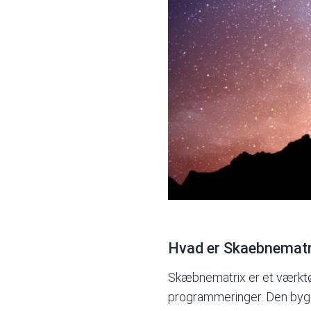
Hvad er Skaebnematrix
Skæbnematrix er et værktø
programmeringer. Den bygg