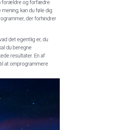
ra forældre og forfædre
e mening, kan du føle dig
rogrammer, der forhindrer
hvad det egentlig er, du
skal du beregne
de resultater. En af
 til at omprogrammere