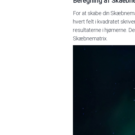
Beregning af Skaebne
For at skabe din Skæbnemat
hvert felt i kvadratet skri
resultaterne i hjørnerne. D
Skæbnematrix.