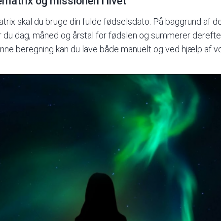
matrix og missionen i livet
rix skal du bruge din fulde fødselsdato. På baggrund af d
ver du dag, måned og årstal for fødslen og summerer derefter
enne beregning kan du lave både manuelt og ved hjælp af vor