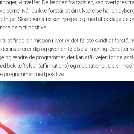
tninger, vi træffer. De lægges fra fødslen, kan overføres f
velserne. Når du ikke forstår, at din tilværelse har en dyber
handlinger. Skæbnematrix kan hjælpe dig med at opdage de p
ændre dem til positive.
l at finde din mission i livet er det første skridt at forstå, 
der inspirerer dig og giver en følelse af mening. Derefter 
 og ændre de programmer, der kan stå i vejen for de ønske
ed bekræftelser (
affirmations
) og meditationer. De er med
ive programmer med positive.