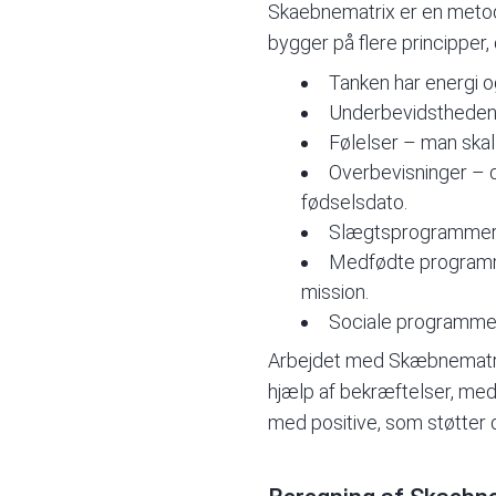
Skaebnematrix er en metod
bygger på flere principper,
Tanken har energi og
Underbevidstheden s
Følelser – man skal
Overbevisninger – de
fødselsdato.
Slægtsprogramme
Medfødte programmer
mission.
Sociale programmer
Arbejdet med Skæbnematri
hjælp af bekræftelser, medi
med positive, som støtter de