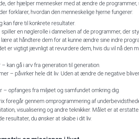
e, der hjælper mennesker med at ændre de programmer, so
 der forklarer, hvordan den menneskelige hjerne fungerer:
 kan føre til konkrete resultater.
piller en nøglerolle i dannelsen af de programmer, der styr
 lære at håndtere dem for at kunne ændre sine indre prog
t er vigtigt jævnligt at revurdere dem, hvis du vil nå den mi
r
– kan gå i arv fra generation til generation.
 – påvirker hele dit liv. Uden at ændre de negative bliver
 – opfanges fra miljøet og samfundet omkring dig.
x foregår gennem omprogrammering af underbevidstheden
tation, visualisering og andre teknikker. Målet er at ersta
 resultater, du ønsker at skabe i dit liv.