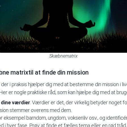
Skæbnematrix
bne matrixtil at finde din mission
der i praksis hjælper dig med at bestemme din mission i liv
Her er nogle praktiske råd, som kan hjælpe dig med at brug
 dine værdier
. Værdier er det, der virkelig betyder noget for
mission stemmer overens med dem.
or eksempel barndom, ungdom, voksenliv osv., og identificér,
i hver fase. Prøv at finde et fælles tema eller en rød tråd, d