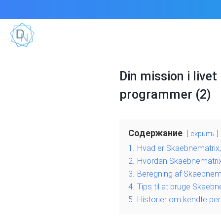
Din mission i liv
programmer (2)
Содержание
скрыть
1.
Hvad er Skaebnematrix, 
2.
Hvordan Skaebnematrix
3.
Beregning af Skaebnemat
4.
Tips til at bruge Skaebne
5.
Historier om kendte pers