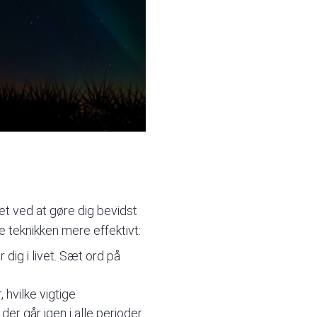
et ved at gøre dig bevidst
e teknikken mere effektivt:
 dig i livet. Sæt ord på
 hvilke vigtige
er går igen i alle perioder.