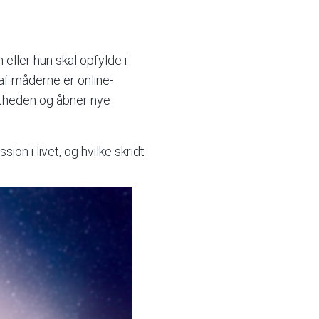
ller hun skal opfylde i
n af måderne er
online-
stheden og åbner nye
on i livet, og hvilke skridt