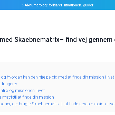
AI-numerolog: forklarer situationen, guider
✨
et med Skaebnematrix– find vej gennem 
og hvordan kan den hjælpe dig med at finde din mission i livet
 fungerer
rix og missionen i livet
 matrixtil at finde din mission
oner, der brugte Skaebnematrix til at finde deres mission i live