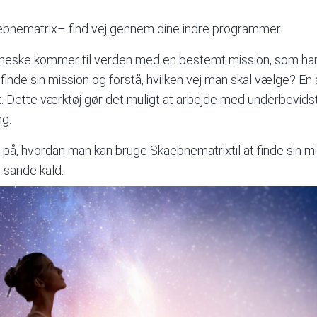
kaebnematrix– find vej gennem dine indre programmer
eske kommer til verden med en bestemt mission, som han e
 finde sin mission og forstå, hvilken vej man skal vælge? E
 Dette værktøj gør det muligt at arbejde med underbevid
ng.
 på, hvordan man kan bruge Skaebnematrixtil at finde sin missi
t sande kald.