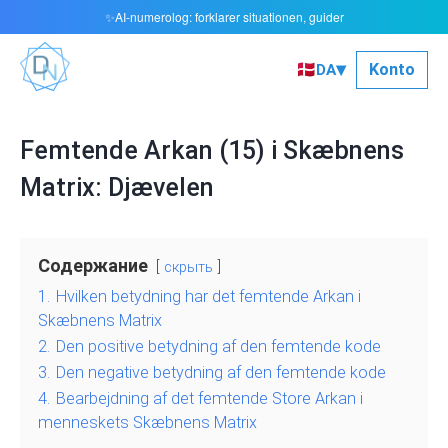
AI-numerolog: forklarer situationen, guider
✨
▾
🇩🇰
Konto
DA
Femtende Arkan (15) i Skæbnens
Matrix: Djævelen
Содержание
скрыть
1.
Hvilken betydning har det femtende Arkan i
Skæbnens Matrix
2.
Den positive betydning af den femtende kode
3.
Den negative betydning af den femtende kode
4.
Bearbejdning af det femtende Store Arkan i
menneskets Skæbnens Matrix