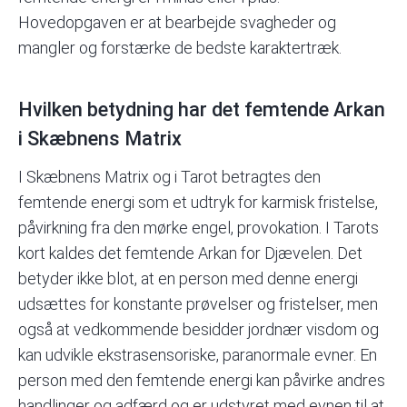
Hovedopgaven er at bearbejde svagheder og
mangler og forstærke de bedste karaktertræk.
Hvilken betydning har det femtende Arkan
i Skæbnens Matrix
I Skæbnens Matrix og i Tarot betragtes den
femtende energi som et udtryk for karmisk fristelse,
påvirkning fra den mørke engel, provokation. I Tarots
kort kaldes det femtende Arkan for Djævelen. Det
betyder ikke blot, at en person med denne energi
udsættes for konstante prøvelser og fristelser, men
også at vedkommende besidder jordnær visdom og
kan udvikle ekstrasensoriske, paranormale evner. En
person med den femtende energi kan påvirke andres
handlinger og adfærd og er udstyret med evnen til at