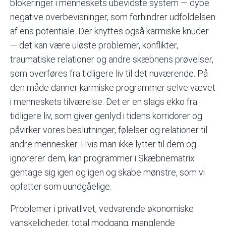
blokeringer i menneskets ubevidste system — dybe
negative overbevisninger, som forhindrer udfoldelsen
af ens potentiale. Der knyttes også karmiske knuder
— det kan være uløste problemer, konflikter,
traumatiske relationer og andre skæbnens prøvelser,
som overføres fra tidligere liv til det nuværende. På
den måde danner karmiske programmer selve vævet
i menneskets tilværelse. Det er en slags ekko fra
tidligere liv, som giver genlyd i tidens korridorer og
påvirker vores beslutninger, følelser og relationer til
andre mennesker. Hvis man ikke lytter til dem og
ignorerer dem, kan programmer i Skæbnematrix
gentage sig igen og igen og skabe mønstre, som vi
opfatter som uundgåelige.
Problemer i privatlivet, vedvarende økonomiske
vanskeligheder, total modgang, manglende