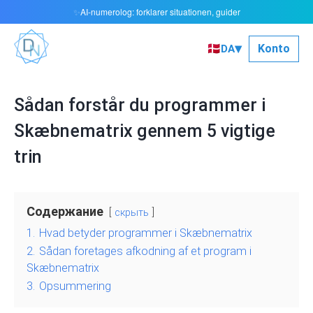
AI-numerolog: forklarer situationen, guider
✨
▾
🇩🇰
Konto
DA
Sådan forstår du programmer i
Skæbnematrix gennem 5 vigtige
trin
Содержание
скрыть
1.
Hvad betyder programmer i Skæbnematrix
2.
Sådan foretages afkodning af et program i
Skæbnematrix
3.
Opsummering