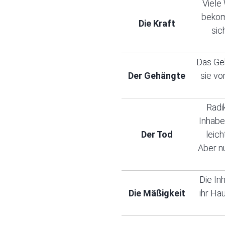
Viele
bekom
Die Kraft
sic
Das Geh
Der Gehängte
sie vo
Radi
Inhabe
Der Tod
leic
Aber n
Die In
Die Mäßigkeit
ihr Ha