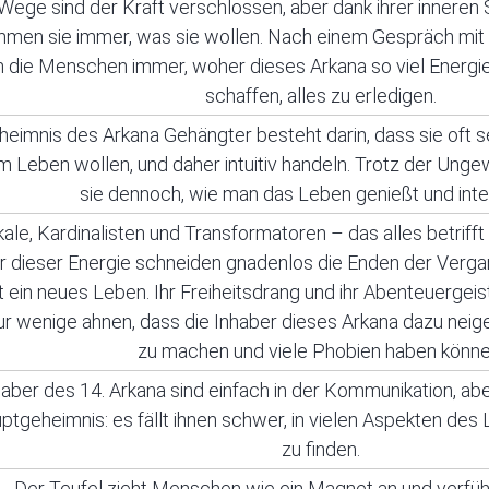
 Wege sind der Kraft verschlossen, aber dank ihrer inneren 
men sie immer, was sie wollen. Nach einem Gespräch mit 
h die Menschen immer, woher dieses Arkana so viel Energi
schaffen, alles zu erledigen.
eimnis des Arkana Gehängter besteht darin, dass sie oft s
m Leben wollen, und daher intuitiv handeln. Trotz der Ung
sie dennoch, wie man das Leben genießt und inten
kale, Kardinalisten und Transformatoren – das alles betrifft
r dieser Energie schneiden gnadenlos die Enden der Verga
ht ein neues Leben. Ihr Freiheitsdrang und ihr Abenteuerge
ur wenige ahnen, dass die Inhaber dieses Arkana dazu neige
zu machen und viele Phobien haben könne
haber des 14. Arkana sind einfach in der Kommunikation, abe
uptgeheimnis: es fällt ihnen schwer, in vielen Aspekten des
zu finden.
Der Teufel zieht Menschen wie ein Magnet an und verfüh