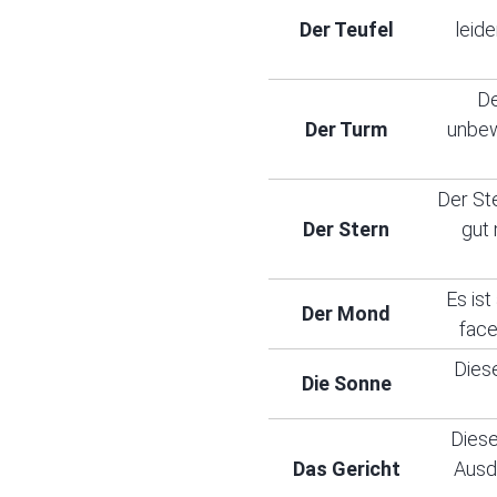
Der Teufel
leid
De
Der Turm
unbew
Der Ste
Der Stern
gut 
Es is
Der Mond
face
Diese
Die Sonne
Diese
Das Gericht
Ausdr