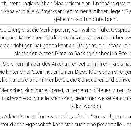
mit ihrem unglaublichen Magnetismus an. Unabhängig vom
Arkana wird alle Aufmerksamkeit immer auf ihnen liegen. Si
geheimnisvoll und intelligent.
ese Energie ist die Verkörperung von wahrer Fülle. Gespräc
hm, und Menschen mit diesem Arkana sind voller Lebenswe
ie den richtigen Rat geben können. Übrigens, die Inhaber d
sicher den ersten Platz im Ranking der besten Elter
Sie einen Inhaber des Arkana Herrscher in Ihrem Kreis hab
wie hinter einer Steinmauer fühlen. Diese Menschen sind ge
elfen, und sie sind immer bereit, die Schwachen und Schw
Menschen sind immer bereit, zu lernen und Neues zu entde
 sind wahre spirituelle Mentoren, die immer weise Ratsch
teilen werden.
s Arkana kann sich in zwei Teile „aufteilen“ und völlig unter
inter dieser Eigenschaft kann sich auch eine potenzielle Do