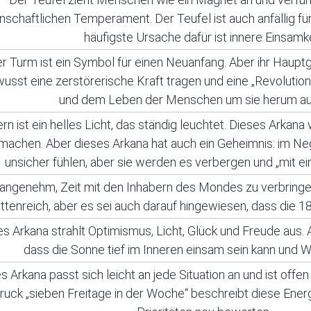
enschaftlichen Temperament. Der Teufel ist auch anfällig f
häufigste Ursache dafür ist innere Einsamke
r Turm ist ein Symbol für einen Neuanfang. Aber ihr Haupt
usst eine zerstörerische Kraft tragen und eine „Revolution
und dem Leben der Menschen um sie herum au
rn ist ein helles Licht, das ständig leuchtet. Dieses Arkana
machen. Aber dieses Arkana hat auch ein Geheimnis: im Neg
unsicher fühlen, aber sie werden es verbergen und „mit e
t angenehm, Zeit mit den Inhabern des Mondes zu verbringen
ttenreich, aber es sei auch darauf hingewiesen, dass die 1
s Arkana strahlt Optimismus, Licht, Glück und Freude aus.
dass die Sonne tief im Inneren einsam sein kann und 
s Arkana passt sich leicht an jede Situation an und ist offen
uck „sieben Freitage in der Woche“ beschreibt diese Energi