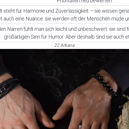
Prioritäten neu bewerten.
t steht für Harmonie und Zuverlässigkeit – sie wissen gena
bt auch eine Nuance: sie werden oft der Menschen müde u
den Narren fühlt man sich leicht und unbeschwert: sie sind 
großartigen Sinn für Humor. Aber deshalb sind sie auch et
22 Arkana