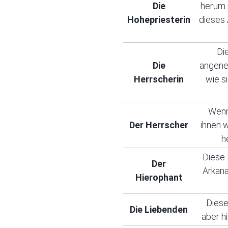
Die
herum 
Hohepriesterin
dieses 
Di
Die
angene
Herrscherin
wie s
Wenn 
Der Herrscher
ihnen 
h
Diese 
Der
Arkana
Hierophant
Diese
Die Liebenden
aber h