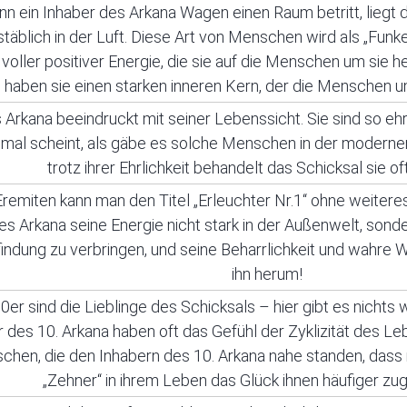
n ein Inhaber des Arkana Wagen einen Raum betritt, liegt d
täblich in der Luft. Diese Art von Menschen wird als „Funke
voller positiver Energie, die sie auf die Menschen um sie 
 haben sie einen starken inneren Kern, der die Menschen u
 Arkana beeindruckt mit seiner Lebenssicht. Sie sind so ehr
al scheint, als gäbe es solche Menschen in der modernen 
trotz ihrer Ehrlichkeit behandelt das Schicksal sie o
emiten kann man den Titel „Erleuchter Nr.1“ ohne weiteres 
es Arkana seine Energie nicht stark in der Außenwelt, sonder
indung zu verbringen, und seine Beharrlichkeit und wahre W
ihn herum!
0er sind die Lieblinge des Schicksals – hier gibt es nichts 
r des 10. Arkana haben oft das Gefühl der Zyklizität des L
hen, die den Inhabern des 10. Arkana nahe standen, dass
„Zehner“ in ihrem Leben das Glück ihnen häufiger zug