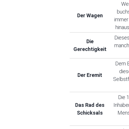
Wen
buchs
Der Wagen
immer 
hinaus
Dieses
Die
manchm
Gerechtigkeit
Dem Er
dies
Der Eremit
Selbstf
Die 1
Das Rad des
Inhabe
Schicksals
Mensc