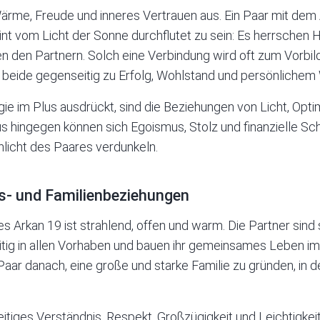
Wärme, Freude und inneres Vertrauen aus. Ein Paar mit dem
int vom Licht der Sonne durchflutet zu sein: Es herrschen
den Partnern. Solch eine Verbindung wird oft zum Vorbild 
 beide gegenseitig zu Erfolg, Wohlstand und persönlichem
ie im Plus ausdrückt, sind die Beziehungen von Licht, Op
us hingegen können sich Egoismus, Stolz und finanzielle Sch
licht des Paares verdunkeln.
es- und Familienbeziehungen
s Arkan 19 ist strahlend, offen und warm. Die Partner sind 
tig in allen Vorhaben und bauen ihr gemeinsames Leben im
 Paar danach, eine große und starke Familie zu gründen, in 
tiges Verständnis, Respekt, Großzügigkeit und Leichtigkeit