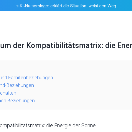
KI-Numerologe: erklärt die Situation, weist den Weg
✨
um der Kompatibilitätsmatrix: die Ene
- und Familienbeziehungen
Kind-Beziehungen
schaften
chen Beziehungen
ompatibilitätsmatrix
: die Energie der Sonne