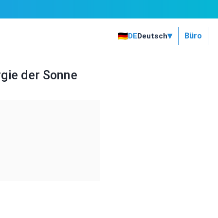
▾
🇩🇪
Büro
DE
Deutsch
rgie der Sonne