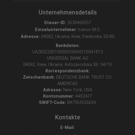
Unternehmensdetails
Steuer-ID:
3539460557
Einzelunternehmer:
Ivanov M.O.
Adresse:
04082, Ukraine, Kiew, Pankivska 20/80
Bankdaten:
UA283220010000026004310041813
UNIVERSAL BANK AG
04082, Kiew, Ukraine, Avtozavodska Str. 54/19
Korrespondenzbank:
Zwischenbank:
DEUTSCHE BANK TRUST CO.
AMERICAS
Adresse:
New York, USA
Kontonummer:
4452477
SWIFT-Code:
BKTRUS33XXX
Kontakte
E-Mail: