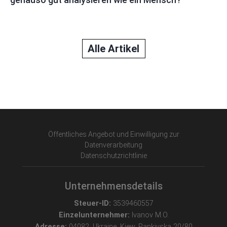
Alle Artikel
Öffentliches Angebot und Einwilligung zur
Datenverarbeitung
Datenschutzrichtlinie
Unternehmensdetails
Steuer-ID:
3539460557
Einzelunternehmer:
Ivanov M.O.
Adresse:
04082, Ukraine, Kiew, Pankivska 20/80