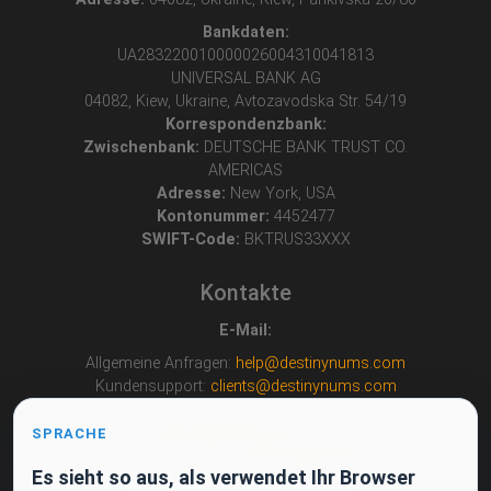
Bankdaten:
UA283220010000026004310041813
UNIVERSAL BANK AG
04082, Kiew, Ukraine, Avtozavodska Str. 54/19
Korrespondenzbank:
Zwischenbank:
DEUTSCHE BANK TRUST CO.
AMERICAS
Adresse:
New York, USA
Kontonummer:
4452477
SWIFT-Code:
BKTRUS33XXX
Kontakte
E-Mail:
Allgemeine Anfragen:
help@destinynums.com
Kundensupport:
clients@destinynums.com
Technischer Support/Entwicklung:
support@destinynums.com
SPRACHE
Partnerschaftsvorschläge:
partners@destinynums.com
Es sieht so aus, als verwendet Ihr Browser
Andere Kontaktmöglichkeiten: