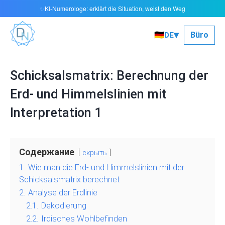
KI-Numerologe: erklärt die Situation, weist den Weg
✨
▾
🇩🇪
Büro
DE
Schicksalsmatrix: Berechnung der
Erd- und Himmelslinien mit
Interpretation 1
Содержание
скрыть
1.
Wie man die Erd- und Himmelslinien mit der
Schicksalsmatrix berechnet
2.
Analyse der Erdlinie
2.1.
Dekodierung
2.2.
Irdisches Wohlbefinden