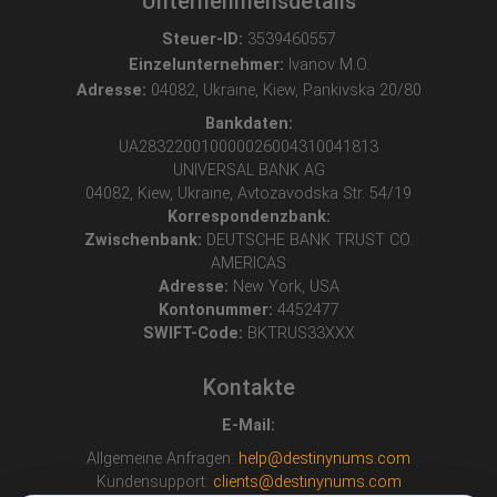
Unternehmensdetails
Steuer-ID:
3539460557
Einzelunternehmer:
Ivanov M.O.
Adresse:
04082, Ukraine, Kiew, Pankivska 20/80
Bankdaten:
UA283220010000026004310041813
UNIVERSAL BANK AG
04082, Kiew, Ukraine, Avtozavodska Str. 54/19
Korrespondenzbank:
Zwischenbank:
DEUTSCHE BANK TRUST CO.
AMERICAS
Adresse:
New York, USA
Kontonummer:
4452477
SWIFT-Code:
BKTRUS33XXX
Kontakte
E-Mail:
Allgemeine Anfragen:
help@destinynums.com
Kundensupport:
clients@destinynums.com