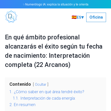
Numerólogo IA: explica la situación y te orienta
✨
▾
🇪🇸
Oficina
ES
En qué ámbito profesional
alcanzarás el éxito según tu fecha
de nacimiento: Interpretación
completa (22 Arcanos)
Contenido
Ocultar
1.
¿Cómo saber en qué área tendré éxito?
1.1.
Interpretación de cada energía:
2.
En resumen