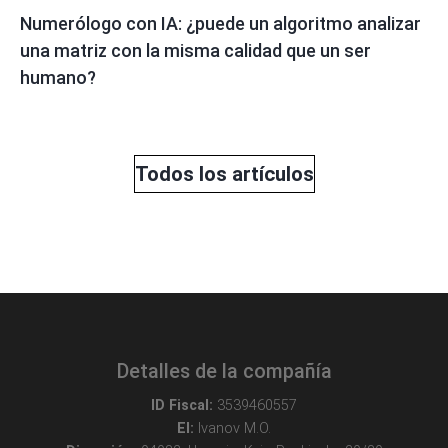
Numerólogo con IA: ¿puede un algoritmo analizar
una matriz con la misma calidad que un ser
humano?
Todos los artículos
Detalles de la compañía
ID Fiscal:
3539460557
EI:
Ivanov M.O.