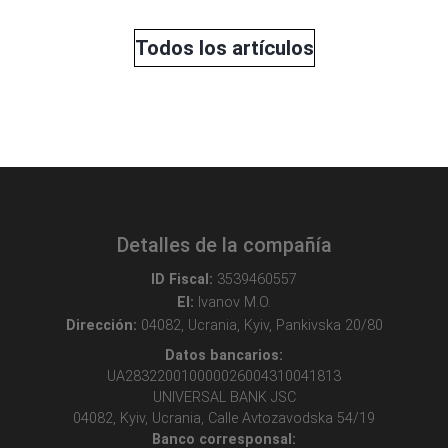
Todos los artículos
Detalles de la compañía
ID Fiscal:
3539460557
EI:
Ivanov M.O.
Dirección:
04082, Ucrania, Kyiv, Pankivska 20/80
Datos bancarios:
UA283220010000026004310041813
UNIVERSAL BANK JSC
04082, Kyiv, Ucrania, Calle Avtozavodska 54/19
Banco corresponsal: