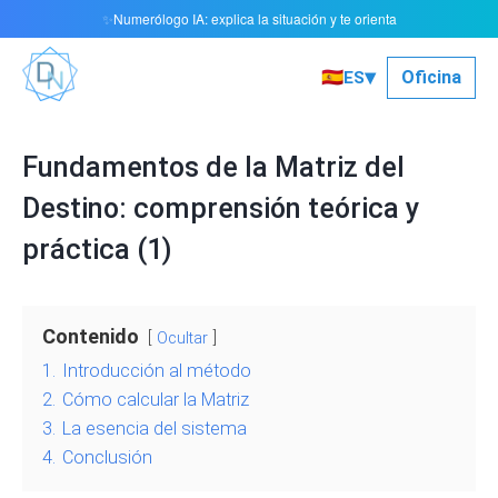
Numerólogo IA: explica la situación y te orienta
✨
▾
🇪🇸
Oficina
ES
Fundamentos de la Matriz del
Destino: comprensión teórica y
práctica (1)
Contenido
Ocultar
1.
Introducción al método
2.
Cómo calcular la Matriz
3.
La esencia del sistema
4.
Conclusión