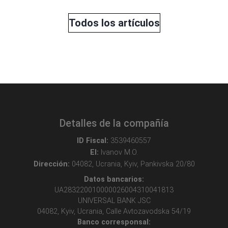
Todos los artículos
Detalles de la compañía
ID Fiscal:
3539460557
EI:
Ivanov M.O.
Dirección:
04082, Ucrania, Kyiv, Pankivska 20/80
Datos bancarios:
UA283220010000026004310041813
UNIVERSAL BANK JSC
04082, Kyiv, Ucrania, Calle Avtozavodska 54/19
Banco corresponsal: