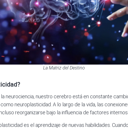
La Matriz del Destino
ticidad?
 la neurociencia, nuestro cerebro está en constante cambio
omo neuroplasticidad. A lo largo de la vida, las conexion
incluso reorganizarse bajo la influencia de factores internos
lasticidad es el aprendizaje de nuevas habilidades. Cuand