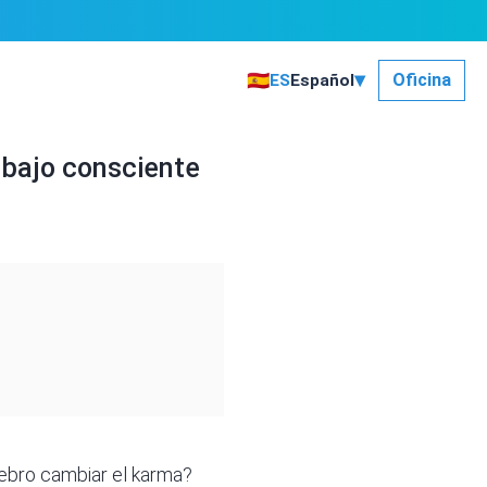
▾
🇪🇸
Oficina
ES
Español
rabajo consciente
rebro cambiar el karma?