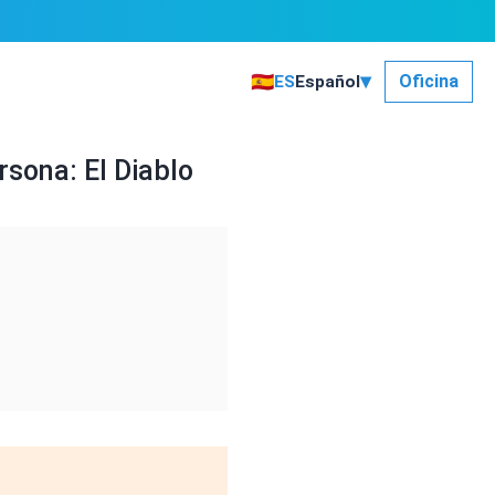
▾
🇪🇸
Oficina
ES
Español
rsona: El Diablo