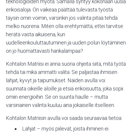
teknologioiden myötä. Samalla syntyy kokonaan uusia
erikoisaloja. On vaikeaa päättää tulevasta työstä
täysin omin voimin, varsinkin jos valinta pitää tehdä
melko nuorena. Miten olla erehtymättä, ettei tarvitse
herätä vasta aikuisena, kun
uudelleenkouluttautuminen ja uuden polun löytäminen
on jo huomattavasti hankalampaa?
Kohtalon Matriisi ei anna suoria ohjeita siitä, mitä työtä
tehdä tai mikä ammatti valita. Se paljastaa ihmisen
lahjat, kyvyt ja taipumukset. Näiden avulla voi
suunnata oikeille aloille ja etsiä erikoisuutta, joka sopii
omiin energioihin. Se on suunta haulle – mutta
varsinainen valinta kuuluu aina jokaiselle itselleen.
Kohtalon Matriisin
avulla voi saada seuraavaa tietoa:
Lahjat – myös piilevät, joista ihminen ei