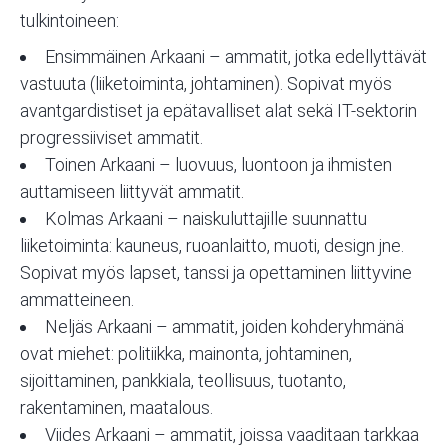
tulkintoineen:
Ensimmäinen Arkaani
– ammatit, jotka edellyttävät
vastuuta (liiketoiminta, johtaminen). Sopivat myös
avantgardistiset ja epätavalliset alat sekä IT-sektorin
progressiiviset ammatit.
Toinen Arkaani
– luovuus, luontoon ja ihmisten
auttamiseen liittyvät ammatit.
Kolmas Arkaani
– naiskuluttajille suunnattu
liiketoiminta: kauneus, ruoanlaitto, muoti, design jne.
Sopivat myös lapset, tanssi ja opettaminen liittyvine
ammatteineen.
Neljäs Arkaani
– ammatit, joiden kohderyhmänä
ovat miehet: politiikka, mainonta, johtaminen,
sijoittaminen, pankkiala, teollisuus, tuotanto,
rakentaminen, maatalous.
Viides Arkaani
– ammatit, joissa vaaditaan tarkkaa