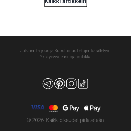
Kaikki artikkelit
Julkinen tarjous ja Suostumus tietojen käsittelyyn
Yksityisyydensuoja­politiikka
© 2026. Kaikki oikeudet pidätetään.