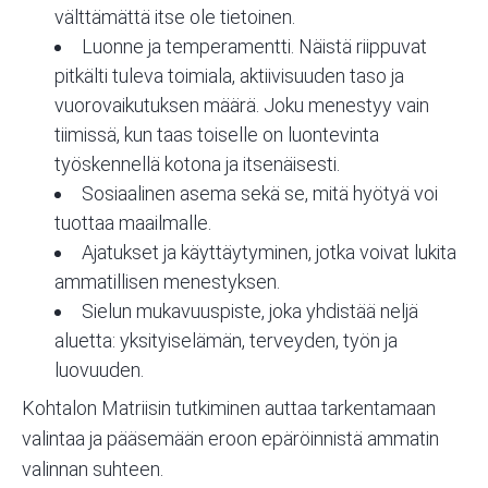
välttämättä itse ole tietoinen.
Luonne ja
temperamentti
. Näistä riippuvat
pitkälti tuleva toimiala, aktiivisuuden taso ja
vuorovaikutuksen määrä. Joku menestyy vain
tiimissä, kun taas toiselle on luontevinta
työskennellä kotona ja itsenäisesti.
Sosiaalinen asema sekä se, mitä hyötyä voi
tuottaa maailmalle.
Ajatukset ja käyttäytyminen, jotka voivat lukita
ammatillisen menestyksen.
Sielun mukavuuspiste, joka yhdistää neljä
aluetta: yksityiselämän, terveyden, työn ja
luovuuden.
Kohtalon Matriisin tutkiminen auttaa tarkentamaan
valintaa ja pääsemään eroon epäröinnistä ammatin
valinnan suhteen.