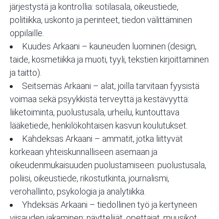
järjestystä ja kontrollia: sotilasala, oikeustiede,
politiikka, uskonto ja perinteet, tiedon välittäminen
oppilaille.
Kuudes Arkaani
– kauneuden luominen (design,
taide, kosmetiikka ja muoti, tyyli, tekstien kirjoittaminen
ja taitto).
Seitsemäs Arkaani
– alat, joilla tarvitaan fyysistä
voimaa sekä psyykkistä terveyttä ja kestävyyttä:
liiketoiminta, puolustusala, urheilu, kuntouttava
lääketiede, henkilökohtaisen kasvun koulutukset.
Kahdeksas Arkaani
– ammatit, jotka liittyvät
korkeaan yhteiskunnalliseen asemaan ja
oikeudenmukaisuuden puolustamiseen: puolustusala,
poliisi, oikeustiede, rikostutkinta, journalismi,
verohallinto, psykologia ja analytiikka.
Yhdeksäs Arkaani
– tiedollinen työ ja kertyneen
viisauden jakaminen: näyttelijät, opettajat, muusikot,