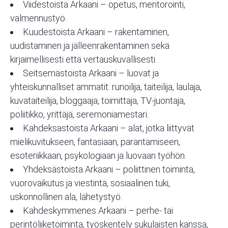
Viidestoista Arkaani
– opetus, mentorointi,
valmennustyö.
Kuudestoista Arkaani
– rakentaminen,
uudistaminen ja jälleenrakentaminen sekä
kirjaimellisesti että vertauskuvallisesti.
Seitsemästoista Arkaani
– luovat ja
yhteiskunnalliset ammatit: runoilija, taiteilija, laulaja,
kuvataiteilija, bloggaaja, toimittaja, TV-juontaja,
poliitikko, yrittäjä, seremoniamestari.
Kahdeksastoista Arkaani
– alat, jotka liittyvät
mielikuvitukseen, fantasiaan, parantamiseen,
esoteriikkaan, psykologiaan ja luovaan työhön.
Yhdeksästoista Arkaani
– poliittinen toiminta,
vuorovaikutus ja viestintä, sosiaalinen tuki,
uskonnollinen ala, lähetystyö.
Kahdeskymmenes Arkaani
– perhe- tai
perintöliiketoiminta, työskentely sukulaisten kanssa,