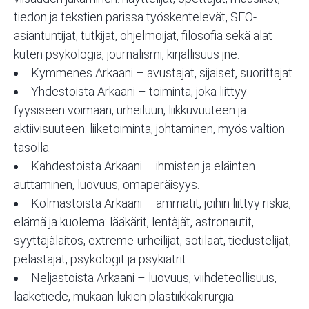
tiedon ja tekstien parissa työskentelevät, SEO-
asiantuntijat, tutkijat, ohjelmoijat, filosofia sekä alat
kuten psykologia, journalismi, kirjallisuus jne.
Kymmenes Arkaani
– avustajat, sijaiset, suorittajat.
Yhdestoista Arkaani
– toiminta, joka liittyy
fyysiseen voimaan, urheiluun, liikkuvuuteen ja
aktiivisuuteen: liiketoiminta, johtaminen, myös valtion
tasolla.
Kahdestoista Arkaani
– ihmisten ja eläinten
auttaminen, luovuus, omaperäisyys.
Kolmastoista Arkaani
– ammatit, joihin liittyy riskiä,
elämä ja kuolema: lääkärit, lentäjät, astronautit,
syyttäjälaitos, extreme-urheilijat, sotilaat, tiedustelijat,
pelastajat, psykologit ja psykiatrit.
Neljästoista Arkaani
– luovuus, viihdeteollisuus,
lääketiede, mukaan lukien plastiikkakirurgia.