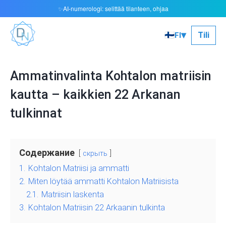
AI-numerologi: selittää tilanteen, ohjaa
✨
▾
🇫🇮
Tili
FI
Ammatinvalinta Kohtalon matriisin
kautta – kaikkien 22 Arkanan
tulkinnat
Содержание
скрыть
1.
Kohtalon Matriisi ja ammatti
2.
Miten löytää ammatti Kohtalon Matriisista
2.1.
Matriisin laskenta
3.
Kohtalon Matriisin 22 Arkaanin tulkinta