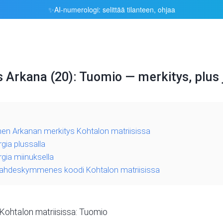
AI-numerologi: selittää tilanteen, ohjaa
✨
rkana (20): Tuomio — merkitys, plus 
 Arkanan merkitys Kohtalon matriisissa
ia plussalla
ia miinuksella
n kahdeskymmenes koodi Kohtalon matriisissa
htalon matriisissa: Tuomio