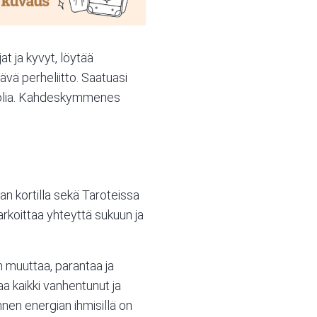
 ja kyvyt, löytää
vä perheliitto. Saatuasi
 puolia. Kahdeskymmenes
 kortilla sekä Taroteissa
arkoittaa yhteyttä sukuun ja
muuttaa, parantaa ja
a kaikki vanhentunut ja
nen energian ihmisillä on