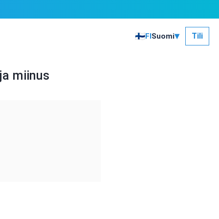
▾
🇫🇮
Tili
FI
Suomi
ja miinus