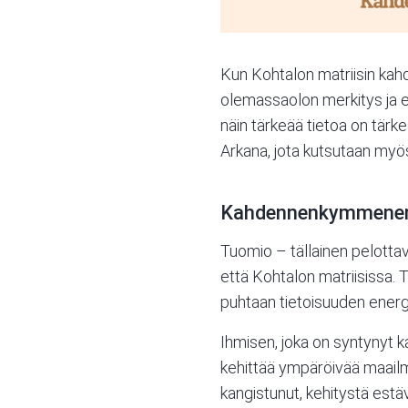
Kun
Kohtalon matriisin
kahd
olemassaolon merkitys ja el
näin tärkeää tietoa on tärk
Arkana, jota kutsutaan myö
Kahdennenkymmenenn
Tuomio – tällainen pelott
että Kohtalon matriisissa. 
puhtaan tietoisuuden energ
Ihmisen, joka on syntynyt
kehittää ympäröivää maailma
kangistunut, kehitystä est