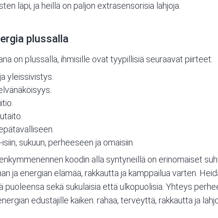
en läpi, ja heillä on paljon extrasensorisia lahjoja.
rgia plussalla
n plussalla, ihmisille ovat tyypillisiä seuraavat piirteet:
ja yleissivistys.
elvänäköisyys.
tio.
utaito.
epätavalliseen.
isiin, sukuun, perheeseen ja omaisiin.
enkymmenennen koodin alla syntyneillä on erinomaiset suhte
n ja energian elämää, rakkautta ja kamppailua varten. Heid
tää puoleensa sekä sukulaisia että ulkopuolisia. Yhteys pe
an edustajille kaiken: rahaa, terveyttä, rakkautta ja lahj