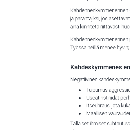
Kahdennenkymmenennen energi
ja parantajiksi, jos asettav
aina kiinnitetä riittävästi hu
Kahdennenkymmenennen plusk
Työssä heillä menee hyvin; s
Kahdeskymmenes ene
Negatiivinen kahdeskymmenes
Taipumus aggressio
Useat ristiriidat pe
Itseuhraus, jota kuka
Maallisen vauraude
Tällaiset ihmiset suhtautuva