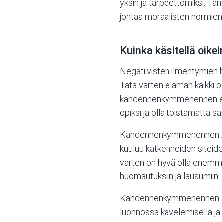
yksin ja tarpeettomiksi. Tä
johtaa moraalisten normien 
Kuinka käsitellä oik
Negatiivisten ilmentymien h
Tätä varten elämän kaikki os
kahdennenkymmenennen energ
opiksi ja olla toistamatta s
Kahdennenkymmenennen Ar
kuuluu katkenneiden siteiden
varten on hyvä olla enemmä
huomautuksiin ja lausumiin. 
Kahdennenkymmenennen Arkan
luonnossa kävelemisellä ja