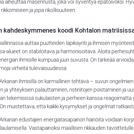
mä aiheuttaa masennusta, joka voi syventyä epätoivoksi. Hyvi
rikkomiseen ja jopa rikollisuuteen.
ein kahdeskymmenes koodi Kohtalon matriisiss
allinnassa auttaa puutteiden läpikäynti ja ihmisen myönteis
a-alueet on stabiloitava ja harmonisoitava. Aloita perhesuhtei
ian ihmisille kumpuaa juuri suvusta. On tärkeää arvioida o
amoja virheitä tulevaisuudessa.
kanan ihmisillä on
karmallinen tehtävä – suvun ongelmien
 ja yhteyksien palauttaminen, ristiriitojen poistaminen ja uus
n tekemisissä sukulaisten ja perheen kanssa reagoimatta yl
On muistettava, että kaikki kysymykset ja ongelmat ratkaistaan
an edustajien energiatasapainon häiriöitä voidaan korjata l
 laulamisella. Vastapainoksi maallisen rikkauden tavoittelu