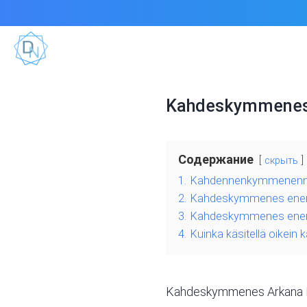
Kahdeskymmenes A
Содержание
скрыть
1.
Kahdennenkymmenennen
2.
Kahdeskymmenes energ
3.
Kahdeskymmenes energ
4.
Kuinka käsitellä oikei
Kahdeskymmenes Arkana Ko