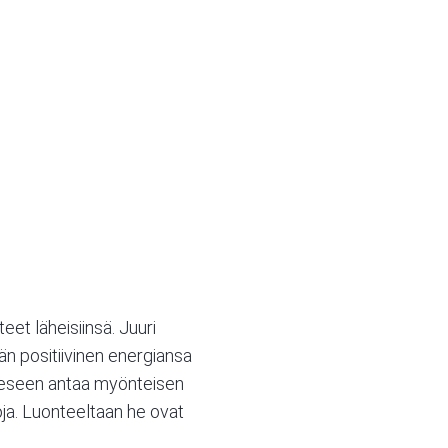
et läheisiinsä. Juuri
än positiivinen energiansa
rheeseen antaa myönteisen
oja. Luonteeltaan he ovat