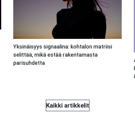
Yksinäisyys signaalina: kohtalon matriisi
selittää, mikä estää rakentamasta
parisuhdetta
Kaikki artikkelit