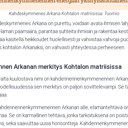
Kahdeskymmenes Arkana Kohtalon matriisissa: Tuomio
eskymmenes Arkana on purettu, voidaan avata ihmisen lahjat
ämän päämäärä, parantaa suhteita ihmisiin ja rakentaa kestä
eää käsitellä heikkoudet huolellisesti ja vahvistaa vahvoja
s kohtalon Arkanaksi, on vahvasti yhteydessä perheeseen.
en Arkanan merkitys Kohtalon matriisissa
avalta kuulostava nimi on kahdennennenkymmenennen Arkanan
Todellisuudessa sen merkitys on paljon sovittelevampi. Se t
iaa.
 kahdennennenkymmenennen Arkanan alle, elämäntehtävä on 
a. Se on karmallinen tehtävä, jonka tarkoituksena on poista
ävä, sekä saavuttaa uusia horisontteja. Kahdennenkymmenen