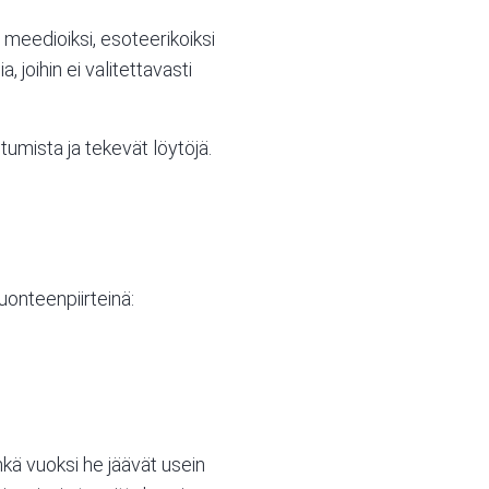
meedioiksi, esoteerikoiksi
 joihin ei valitettavasti
umista ja tekevät löytöjä.
uonteenpiirteinä:
nkä vuoksi he jäävät usein