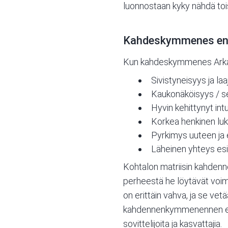
luonnostaan kyky nähdä toist
Kahdeskymmenes ene
Kun kahdeskymmenes Arkana o
Sivistyneisyys ja laa
Kaukonäköisyys / s
Hyvin kehittynyt intui
Korkea henkinen luk
Pyrkimys uuteen ja 
Läheinen yhteys esi-
Kohtalon matriisin kahdenn
perheestä he löytävät voima
on erittäin vahva, ja se ve
kahdennenkymmenennen energi
sovittelijoita ja kasvattajia.