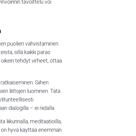
nvoinnin tavoittelu voi
a
ten puolien vahvistaminen.
sta, sillä kaikki paras
ikein tehdyt virheet, ottaa
 ratkaiseminen
. Siihen
ien liittojen luominen. Tätä
itunteellisesti
 dialogilla – ei riidalla.
iikunnalla, meditaatioilla,
lle on hyvä käyttää enemmän