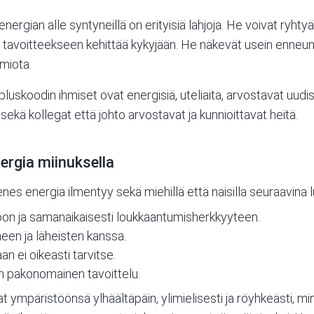
an alle syntyneillä on erityisiä lahjoja. He voivat ryhtyä 
at tavoitteekseen kehittää kykyjään. He näkevät usein enneunia,
omiota.
oodin ihmiset ovat energisiä, uteliaita, arvostavat uudist
ekä kollegat että johto arvostavat ja kunnioittavat heitä.
rgia miinuksella
 energia ilmentyy sekä miehillä että naisilla seuraavina l
on ja samanaikaisesti loukkaantumisherkkyyteen.
rheen ja läheisten kanssa.
an ei oikeasti tarvitse.
n pakonomainen tavoittelu.
t ympäristöönsä ylhäältäpäin, ylimielisesti ja röyhkeästi, mi