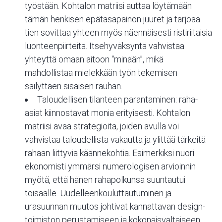
työstään. Kohtalon matriisi auttaa löytämään
tämän henkisen epätasapainon juuret ja tarjoaa
tien sovittaa yhteen myös näennäisesti ristiriitaisia
luonteenpiirteitä. Itsehyväksyntä vahvistaa
yhteyttä omaan aitoon “minään”, mikä
mahdollistaa mielekkään työn tekemisen
säilyttäen sisäisen rauhan.
Taloudellisen tilanteen parantaminen: raha-
asiat kiinnostavat monia erityisesti. Kohtalon
matriisi avaa strategioita, joiden avulla voi
vahvistaa taloudellista vakautta ja ylittää tärkeitä
rahaan liittyviä käännekohtia. Esimerkiksi nuori
ekonomisti ymmärsi numerologisen arvioinnin
myötä, että hänen rahapolkunsa suuntautui
toisaalle. Uudelleenkouluttautuminen ja
urasuunnan muutos johtivat kannattavan design-
toimiston perustamiseen ja kokonaisvaltaiseen