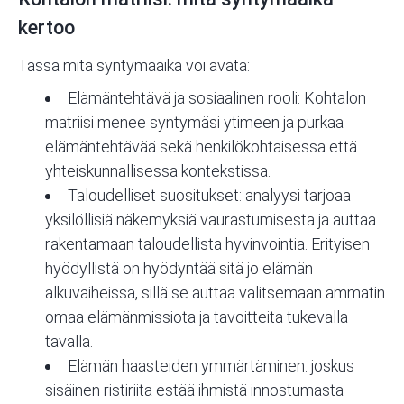
kertoo
Tässä mitä syntymäaika voi avata:
Elämäntehtävä ja sosiaalinen rooli
: Kohtalon
matriisi menee syntymäsi ytimeen ja purkaa
elämäntehtävää sekä henkilökohtaisessa että
yhteiskunnallisessa kontekstissa.
Taloudelliset suositukset: analyysi tarjoaa
yksilöllisiä näkemyksiä vaurastumisesta ja auttaa
rakentamaan taloudellista hyvinvointia. Erityisen
hyödyllistä on hyödyntää sitä jo elämän
alkuvaiheissa, sillä se auttaa valitsemaan ammatin
omaa elämänmissiota ja tavoitteita tukevalla
tavalla.
Elämän haasteiden ymmärtäminen: joskus
sisäinen ristiriita estää ihmistä innostumasta