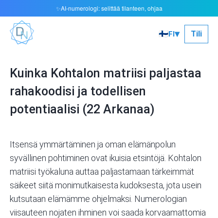
AI-numerologi: selittää tilanteen, ohjaa
✨
▾
🇫🇮
Tili
FI
Kuinka Kohtalon matriisi paljastaa
rahakoodisi ja todellisen
potentiaalisi (22 Arkanaa)
Itsensä ymmärtäminen ja oman elämänpolun
syvällinen pohtiminen ovat ikuisia etsintöjä. Kohtalon
matriisi työkaluna auttaa paljastamaan tärkeimmät
säikeet siitä monimutkaisesta kudoksesta, jota usein
kutsutaan elämämme ohjelmaksi. Numerologian
viisauteen nojaten ihminen voi saada korvaamattomia