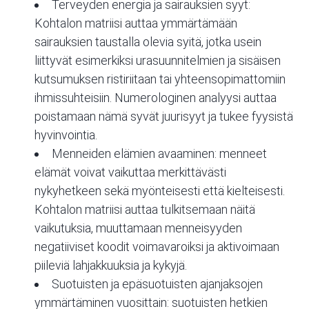
Terveyden energia ja sairauksien syyt:
Kohtalon matriisi auttaa ymmärtämään
sairauksien taustalla olevia syitä, jotka usein
liittyvät esimerkiksi urasuunnitelmien ja sisäisen
kutsumuksen ristiriitaan tai yhteensopimattomiin
ihmissuhteisiin. Numerologinen analyysi auttaa
poistamaan nämä syvät juurisyyt ja tukee fyysistä
hyvinvointia.
Menneiden elämien avaaminen: menneet
elämät voivat vaikuttaa merkittävästi
nykyhetkeen sekä myönteisesti että kielteisesti.
Kohtalon matriisi auttaa tulkitsemaan näitä
vaikutuksia, muuttamaan menneisyyden
negatiiviset koodit voimavaroiksi ja aktivoimaan
piileviä lahjakkuuksia ja kykyjä.
Suotuisten ja epäsuotuisten ajanjaksojen
ymmärtäminen vuosittain: suotuisten hetkien