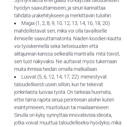
Synnynnäistä energiaasi voi käyttää taloudellisen
hyödyn saavuttamiseen, ja sinun kannattaa
tähdätä urakehitykseen ja merkittäviin tuloihin.
Magia (1, 2, 8, 9, 10, 12, 13, 14, 16, 18, 20):
mahdollistavat sen, mikä voi olla tavalliselle
ihmiselle saavuttamatonta. Näiden koodien kautta
voi työskennellä sekä tietoisuuden että
alitajunnan kanssa selkeällä mantralla: mitä toivot,
sen tuot näkyväksi. Ne auttavat myös tukemaan
muita ihmisiä heidän omalla matkallaan.
Luovat (5, 6, 12, 14, 17, 22): menestyvät
taloudellisesti usein silloin, kun he tekevät
jonkinlaista luovaa työtä. On tärkeää huomata,
ettei tämä rajoita sinua perinteisiin aloihin kuten
esiintymiseen, muotoiluun tai maalaamiseen.
Sinulla on kyky synnyttää innovatiivisia ideoita,
jotka voivat muuttua taloudelliseksi hyödyksi, mikä