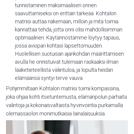
tunnistaminen maksimaalisen onnen
saavuttamiseksi on erittäin tärkeää. Kohtalon
matriisi auttaa näkemään, milloin ja mitä toimia
kannattaa tehdä, jotta onni olisi mahdollisimman
optimaalinen. Käytännöstämme löytyy tapaus,
jossa aviopari kohtasi lapsettomuuden.
Huolellisen suotuisan ajankohdan määrittämisen
avulla he onnistuivat tulemaan raskaaksi ilman
lääketieteellistä väliintuloa, ja lopulta heidän
elämäänsä syntyi terve vauva.
Pohjimmiltaan Kohtalon matriisi toimii kompassina,
joka ohjaa kohti itsetuntemusta, elämänpolun parhaita
valintoja ja kokonaisvaltaista hyvinvointia purkamalla
olemassaolon monimutkaisia lainalaisuuksia.