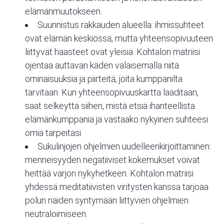
elämänmuutokseen.
Suunnistus rakkauden alueella: ihmissuhteet
ovat elämän keskiössä, mutta yhteensopivuuteen
liittyvät haasteet ovat yleisiä. Kohtalon matriisi
ojentaa auttavan käden valaisemalla niitä
ominaisuuksia ja piirteitä, joita kumppanilta
tarvitaan. Kun yhteensopivuuskartta laaditaan,
saat selkeyttä siihen, mistä etsiä ihanteellista
elämänkumppania ja vastaako nykyinen suhteesi
omia tarpeitasi.
Sukulinjojen ohjelmien uudelleenkirjoittaminen:
menneisyyden negatiiviset kokemukset voivat
heittää varjon nykyhetkeen. Kohtalon matriisi
yhdessä meditatiivisten viritysten kanssa tarjoaa
polun näiden syntymään liittyvien ohjelmien
neutraloimiseen.