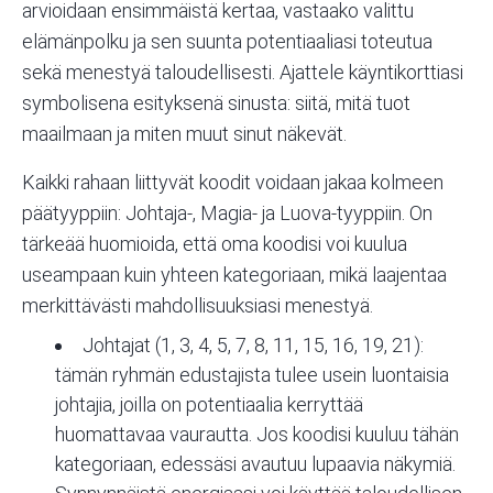
arvioidaan ensimmäistä kertaa, vastaako valittu
elämänpolku ja sen suunta
potentiaaliasi
toteutua
sekä menestyä taloudellisesti. Ajattele käyntikorttiasi
symbolisena esityksenä sinusta: siitä, mitä tuot
maailmaan ja miten muut sinut näkevät.
Kaikki rahaan liittyvät koodit voidaan jakaa kolmeen
päätyyppiin: Johtaja-, Magia- ja Luova-tyyppiin. On
tärkeää huomioida, että oma koodisi voi kuulua
useampaan kuin yhteen kategoriaan, mikä laajentaa
merkittävästi mahdollisuuksiasi menestyä.
Johtajat (1, 3, 4, 5, 7, 8, 11, 15, 16, 19, 21):
tämän ryhmän edustajista tulee usein luontaisia
johtajia, joilla on potentiaalia kerryttää
huomattavaa vaurautta. Jos koodisi kuuluu tähän
kategoriaan, edessäsi avautuu lupaavia näkymiä.