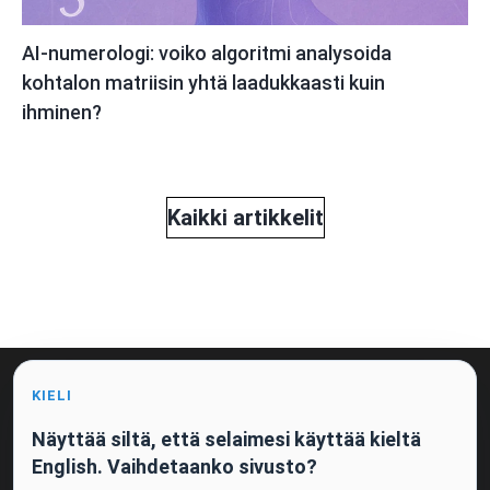
AI-numerologi: voiko algoritmi analysoida
kohtalon matriisin yhtä laadukkaasti kuin
ihminen?
Kaikki artikkelit
KIELI
Julkinen tarjous ja Suostumus tietojen käsittelyyn
Yksityisyydensuoja­politiikka
Näyttää siltä, että selaimesi käyttää kieltä
English. Vaihdetaanko sivusto?