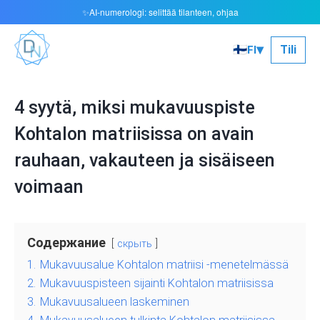
AI-numerologi: selittää tilanteen, ohjaa
✨
▾
🇫🇮
Tili
FI
4 syytä, miksi mukavuuspiste
Kohtalon matriisissa on avain
rauhaan, vakauteen ja sisäiseen
voimaan
Содержание
скрыть
1.
Mukavuusalue Kohtalon matriisi -menetelmässä
2.
Mukavuuspisteen sijainti Kohtalon matriisissa
3.
Mukavuusalueen laskeminen