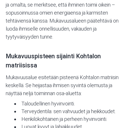
ja omalta, se merkitsee, että ihminen toimii oikein –
sopusoinnussa omien energiaensa ja karmisten
tehtäviensä kanssa. Mukavuusalueen päätehtävä on
luoda ihmiselle onnellisuuden, vakauden ja
tyytyväisyyden tunne.
Mukavuuspisteen sijainti Kohtalon
matriisissa
Mukavuusalue esitetään pisteenä Kohtalon matriisin
keskellä. Se heijastaa ihmisen syvintä olemusta ja
näyttää neljä toiminnan osa-aluetta:
Taloudellinen hyvinvointi
.
Terveydentila: sen vahvuudet ja heikkoudet.
Henkilökohtainen ja perheen hyvinvointi.
Luovat kyvyt ja lahjakkuudet.