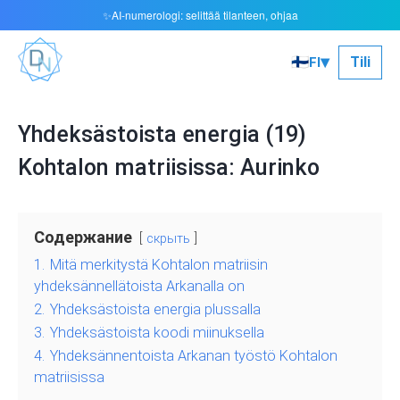
AI-numerologi: selittää tilanteen, ohjaa
✨
▾
🇫🇮
Tili
FI
Yhdeksästoista energia (19)
Kohtalon matriisissa: Aurinko
Содержание
скрыть
1.
Mitä merkitystä Kohtalon matriisin
yhdeksännellätoista Arkanalla on
2.
Yhdeksästoista energia plussalla
3.
Yhdeksästoista koodi miinuksella
4.
Yhdeksännentoista Arkanan työstö Kohtalon
matriisissa