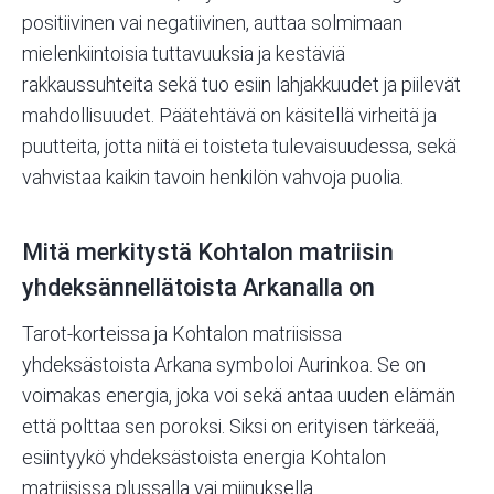
positiivinen vai negatiivinen, auttaa solmimaan
mielenkiintoisia tuttavuuksia ja kestäviä
rakkaussuhteita sekä tuo esiin lahjakkuudet ja piilevät
mahdollisuudet. Päätehtävä on käsitellä virheitä ja
puutteita, jotta niitä ei toisteta tulevaisuudessa, sekä
vahvistaa kaikin tavoin henkilön vahvoja puolia.
Mitä merkitystä Kohtalon matriisin
yhdeksännellätoista Arkanalla on
Tarot-korteissa ja Kohtalon matriisissa
yhdeksästoista Arkana symboloi Aurinkoa. Se on
voimakas energia, joka voi sekä antaa uuden elämän
että polttaa sen poroksi. Siksi on erityisen tärkeää,
esiintyykö yhdeksästoista energia Kohtalon
matriisissa plussalla vai miinuksella.