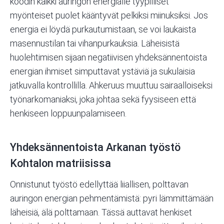
koodin kaikki auringon energialle tyypilliset
myönteiset puolet kääntyvät pelkiksi miinuksiksi. Jos
energia ei löydä purkautumistaan, se voi laukaista
masennustilan tai vihanpurkauksia. Läheisistä
huolehtimisen sijaan negatiivisen yhdeksännentoista
energian ihmiset simputtavat ystäviä ja sukulaisia
jatkuvalla kontrollilla. Ahkeruus muuttuu sairaalloiseksi
työnarkomaniaksi, joka johtaa sekä fyysiseen että
henkiseen loppuunpalamiseen.
Yhdeksännentoista Arkanan työstö
Kohtalon matriisissa
Onnistunut työstö edellyttää liiallisen, polttavan
auringon energian pehmentämistä: pyri lämmittämään
läheisiä, älä polttamaan. Tässä auttavat henkiset