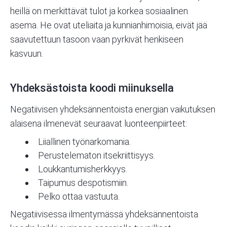
heillä on merkittävät tulot ja korkea sosiaalinen
asema. He ovat uteliaita ja kunnianhimoisia, eivät jää
saavutettuun tasoon vaan pyrkivät henkiseen
kasvuun.
Yhdeksästoista koodi miinuksella
Negatiivisen yhdeksännentoista energian vaikutuksen
alaisena ilmenevät seuraavat luonteenpiirteet:
Liiallinen työnarkomania.
Perustelematon itsekriittisyys.
Loukkantumisherkkyys.
Taipumus despotismiin.
Pelko ottaa vastuuta.
Negatiivisessa ilmentymässä yhdeksännentoista