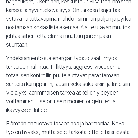
harjoitukset, lukeminen, keskustelut viisaitten ihmisten
kanssa ja hyväntekeväisyys. On tärkeää laajentaa
ystävä- ja tuttavapiiriä mahdollisimman paljon ja pyrkiä
nostamaan sosiaalista asemaa. Ajattelutavan muutos
johtaa siihen, että elämä muuttuu parempaan
suuntaan.
Yhdeksännentoista energian työstö vaatii myös
tunteiden hallintaa. Hillittyys, aggressiivisuuden ja
totaalisen kontrollin puute auttavat parantamaan
suhteita kumppaniin, lapsiin sekä sukulaisiin ja läheisiin.
Vielä yksi äärimmäisen tärkeä askel on ylpeyden
voittaminen – se on usein monien ongelmien ja
ikävyyksien lähde.
Elämään on tuotava tasapainoa ja harmoniaa. Kova
työ on hyväksi, mutta se ei tarkoita, ettei pitäisi levätä.