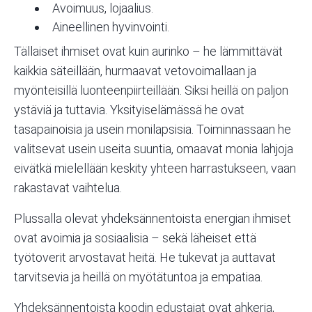
Avoimuus, lojaalius.
Aineellinen hyvinvointi.
Tällaiset ihmiset ovat kuin aurinko – he lämmittävät
kaikkia säteillään, hurmaavat vetovoimallaan ja
myönteisillä luonteenpiirteillään. Siksi heillä on paljon
ystäviä ja tuttavia. Yksityiselämässä he ovat
tasapainoisia ja usein monilapsisia. Toiminnassaan he
valitsevat usein useita suuntia, omaavat monia lahjoja
eivätkä mielellään keskity yhteen harrastukseen, vaan
rakastavat vaihtelua.
Plussalla olevat yhdeksännentoista energian ihmiset
ovat avoimia ja sosiaalisia – sekä läheiset että
työtoverit arvostavat heitä. He tukevat ja auttavat
tarvitsevia ja heillä on myötätuntoa ja empatiaa.
Yhdeksännentoista koodin edustajat ovat ahkeria,