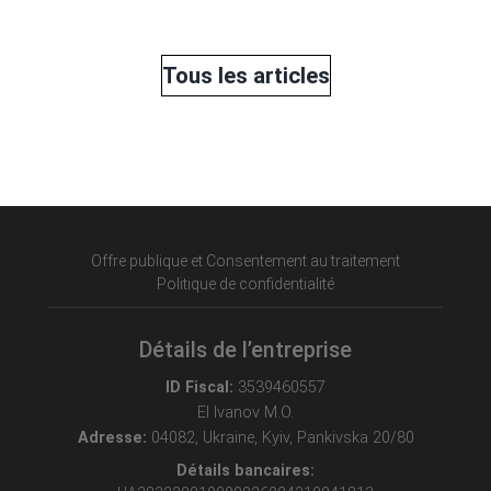
Tous les articles
Offre publique et Consentement au traitement
Politique de confidentialité
Détails de l’entreprise
ID Fiscal:
3539460557
EI Ivanov M.O.
Adresse:
04082, Ukraine, Kyiv, Pankivska 20/80
Détails bancaires: