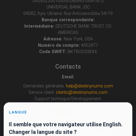
UA283220010000026004310041813
UNIVERSAL BANK JSC
04082, Kyiv, Ukraine, Rue Avtozavodska 54/19
Banque correspondante:
Intermédiaire:
DEUTSCHE BANK TRUST CO.
AMERICAS
Adresse:
New York, USA
Numéro de compte:
4452477
Code SWIFT:
BKTRUS33XXX
Contacts
Email:
Demandes générales:
help@destinynums.com
Service client:
clients@destinynums.com
Support technique/Développement:
support@destinynums.com
Propositions de partenariat:
LANGUE
partners@destinynums.com
Il semble que votre navigateur utilise English.
Autres moyens de contact:
Changer la langue du site ?
Pour les demandes d’achat via
Telegram