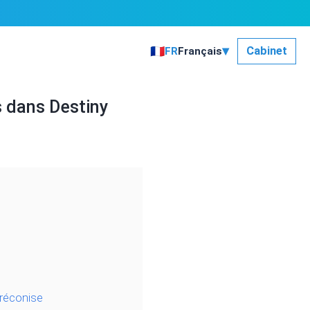
▾
🇫🇷
Cabinet
FR
Français
s dans Destiny
Préconise