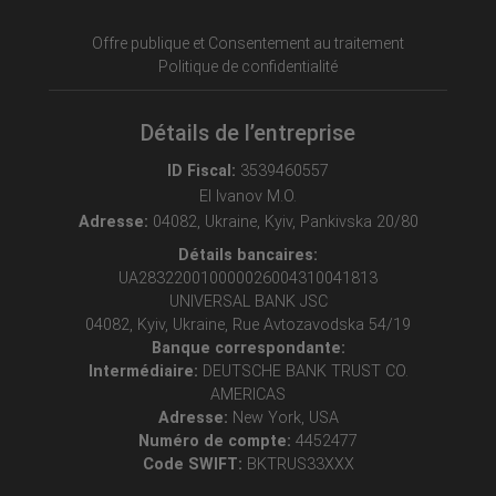
Offre publique et Consentement au traitement
Politique de confidentialité
Détails de l’entreprise
ID Fiscal:
3539460557
EI Ivanov M.O.
Adresse:
04082, Ukraine, Kyiv, Pankivska 20/80
Détails bancaires:
UA283220010000026004310041813
UNIVERSAL BANK JSC
04082, Kyiv, Ukraine, Rue Avtozavodska 54/19
Banque correspondante:
Intermédiaire:
DEUTSCHE BANK TRUST CO.
AMERICAS
Adresse:
New York, USA
Numéro de compte:
4452477
Code SWIFT:
BKTRUS33XXX