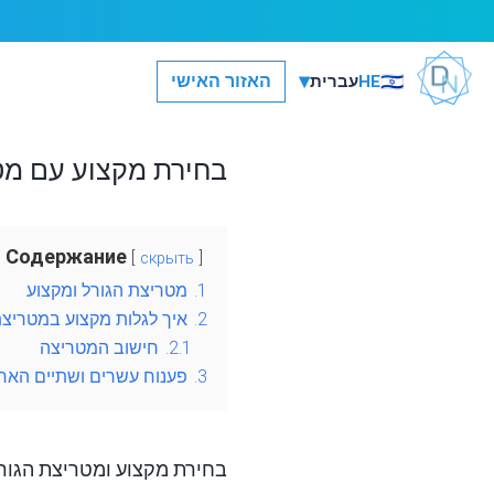
▾
🇮🇱
האזור האישי
HE
עברית
בחירת מקצוע עם מטריצת
Содержание
скрыть
1.
מטריצת הגורל ומקצוע
2.
איך לגלות מקצוע במטריצת
2.1.
חישוב המטריצה
3.
פענוח עשרים ושתיים האר
בחירת מקצוע ומטריצת הגורל