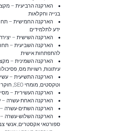
הארקנה הרביעית
– מקצוע
בנייה וחקלאות.
הארקנה החמישית
– תחומ
ידע לתלמידים.
הארקנה השישית
– יצירת 
הארקנה השביעית
– תחומ
להתפתחות אישית.
הארקנה השמינית
– מקצו
עיתונות, רשויות מס, פסיכולוג
הארקנה התשיעית
– עשיי
וטקסטים, מומחי SEO, חוקרים, מתכנתים, פילוסופיה, וכן תחומים כמו פסיכולוגיה, עיתונאות, כתיבה ועוד.
הארקנה העשירית
– מסיי
הארקנה האחת-עשרה
– ע
הארקנה השתים-עשרה
– 
הארקנה השלוש-עשרה
– מ
ספורטאי אקסטרים, אנשי צבא 