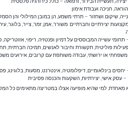
צירה, תעשיית הבידור, ורפואה – כולל כירורגיה פלסטית.
וראה, חניכה ועבודת אימון.
ייה, שיקום ושחזור – תרתי משמע, הן במובן המילולי והן הסמלי
צועות יצירתיים וחברתיים: משורר, אמן, זמר, צייר, בלוגר, עיתו
.
תחומי עשייה המבוססים על דמיון ופנטזיה, ריפוי, אזוטריקה, פ
עילות פוליטית, תקשורת וחיבור לאנשים, תמיכה חברתית, תחו
שפחתי או ירושתי, עבודה משותפת עם קרובים, אירועים משפחתיי
יחסים בינלאומיים, דיפלומטיה, אינטרנט, מסעות, בלוגינג, פסי
– עסק אישי, יצירתיות, השקעות והכנסה פסיבית.
 מאחדת; למי שהיא מופיעה אצלו במטריצה מתאימים כל המק