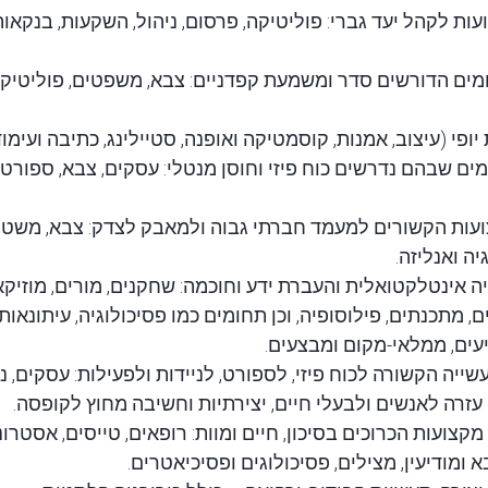
ות לקהל יעד גברי: פוליטיקה, פרסום, ניהול, השקעות, בנקאות, 
ים הדורשים סדר ומשמעת קפדניים: צבא, משפטים, פוליטיקה,
יופי (עיצוב, אמנות, קוסמטיקה ואופנה, סטיילינג, כתיבה ועימו
ים שבהם נדרשים כוח פיזי וחוסן מנטלי: עסקים, צבא, ספורט,
עות הקשורים למעמד חברתי גבוה ולמאבק לצדק: צבא, משטרה,
יה ואנליזה.
ה אינטלקטואלית והעברת ידע וחוכמה: שחקנים, מורים, מוזיקא
עים, ממלאי-מקום ומבצעים.
שייה הקשורה לכוח פיזי, לספורט, לניידות ולפעילות: עסקים, ניה
עזרה לאנשים ולבעלי חיים, יצירתיות וחשיבה מחוץ לקופסה.
קצועות הכרוכים בסיכון, חיים ומוות: רופאים, טייסים, אסטרו
ומודיעין, מצילים, פסיכולוגים ופסיכיאטרים.