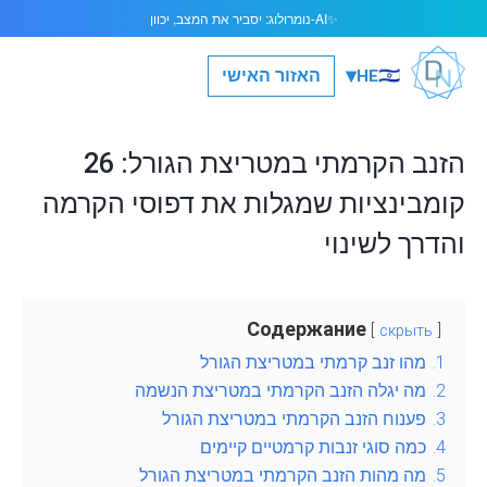
AI-נומרולוג: יסביר את המצב, יכוון
✨
▾
🇮🇱
האזור האישי
HE
הזנב הקרמתי במטריצת הגורל: 26
קומבינציות שמגלות את דפוסי הקרמה
והדרך לשינוי
Содержание
скрыть
1.
מהו זנב קרמתי במטריצת הגורל
2.
מה יגלה הזנב הקרמתי במטריצת הנשמה
3.
פענוח הזנב הקרמתי במטריצת הגורל
4.
כמה סוגי זנבות קרמטיים קיימים
5.
מה מהות הזנב הקרמתי במטריצת הגורל