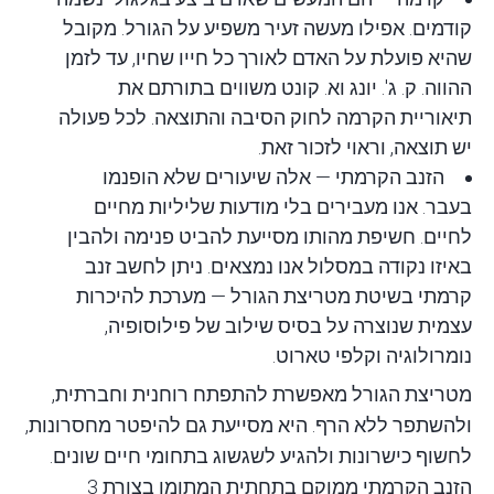
קודמים. אפילו מעשה זעיר משפיע על הגורל. מקובל
שהיא פועלת על האדם לאורך כל חייו שחיו, עד לזמן
ההווה. ק. ג'. יונג וא. קונט משווים בתורתם את
תיאוריית הקרמה לחוק הסיבה והתוצאה. לכל פעולה
יש תוצאה, וראוי לזכור זאת.
הזנב הקרמתי — אלה שיעורים
שלא הופנמו
בעבר
. אנו מעבירים בלי מודעות שליליות מחיים
לחיים. חשיפת מהותו מסייעת להביט פנימה ולהבין
באיזו נקודה במסלול אנו נמצאים. ניתן לחשב זנב
קרמתי בשיטת מטריצת הגורל — מערכת להיכרות
עצמית שנוצרה על בסיס שילוב של פילוסופיה,
נומרולוגיה וקלפי טארוט.
מטריצת הגורל
מאפשרת להתפתח רוחנית וחברתית,
ולהשתפר ללא הרף. היא מסייעת גם להיפטר מחסרונות,
לחשוף כישרונות ולהגיע לשגשוג בתחומי חיים שונים.
הזנב הקרמתי ממוקם בתחתית המתומן בצורת 3