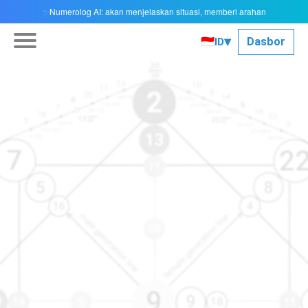
Numerolog AI: akan menjelaskan situasi, memberi arahan
✨
▾
🇮🇩
Dasbor
ID