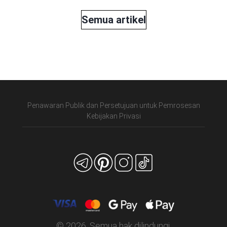
Semua artikel
Penawaran Publik dan Persetujuan untuk Pemrosesan
Kebijakan Privasi
© 2026. Semua hak dilindungi.