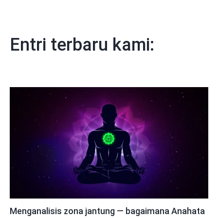
Entri terbaru kami:
Menganalisis zona jantung — bagaimana Anahata