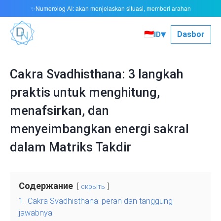
Numerolog AI: akan menjelaskan situasi, memberi arahan
✨
▾
🇮🇩
Dasbor
ID
Cakra Svadhisthana: 3 langkah
praktis untuk menghitung,
menafsirkan, dan
menyeimbangkan energi sakral
dalam Matriks Takdir
Содержание
скрыть
1.
Cakra Svadhisthana: peran dan tanggung
jawabnya