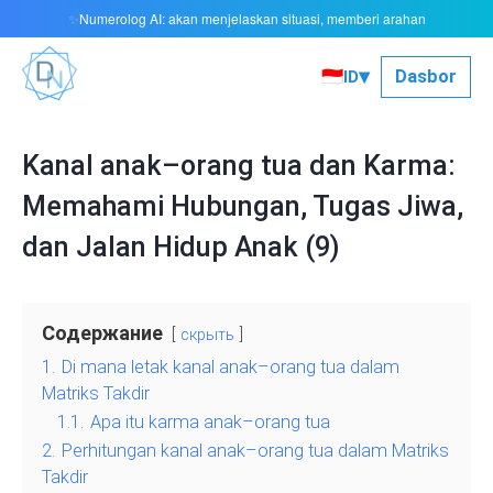
Numerolog AI: akan menjelaskan situasi, memberi arahan
✨
▾
🇮🇩
Dasbor
ID
Kanal anak–orang tua dan Karma:
Memahami Hubungan, Tugas Jiwa,
dan Jalan Hidup Anak (9)
Содержание
скрыть
1.
Di mana letak kanal anak–orang tua dalam
Matriks Takdir
1.1.
Apa itu karma anak–orang tua
2.
Perhitungan kanal anak–orang tua dalam Matriks
Takdir