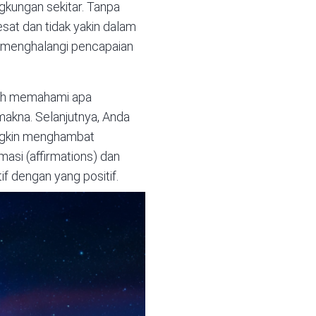
ingkungan sekitar. Tanpa
at dan tidak yakin dalam
menghalangi pencapaian
lah memahami apa
makna. Selanjutnya, Anda
ngkin menghambat
masi (
affirmations
) dan
f dengan yang positif.