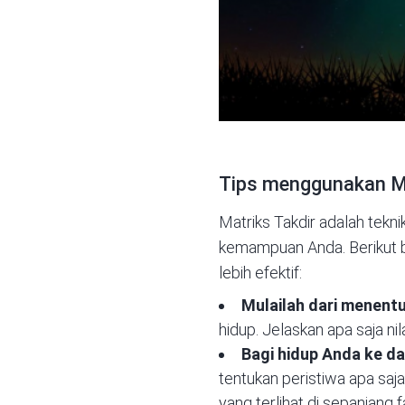
Tips menggunakan Ma
Matriks Takdir adalah tek
kemampuan Anda. Berikut 
lebih efektif:
Mulailah dari menentuk
hidup. Jelaskan apa saja ni
Bagi hidup Anda ke d
tentukan peristiwa apa sa
yang terlihat di sepanjang 