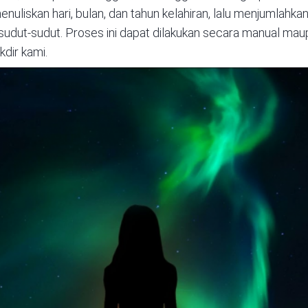
menuliskan hari, bulan, dan tahun kelahiran, lalu menjumlahka
 sudut-sudut. Proses ini dapat dilakukan secara manual m
kdir kami.