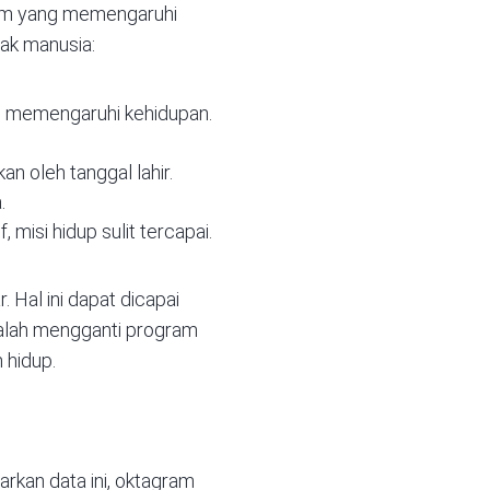
am yang memengaruhi
tak manusia:
 memengaruhi kehidupan.
n oleh tanggal lahir.
.
si hidup sulit tercapai.
 Hal ini dapat dicapai
dalah mengganti program
 hidup.
rkan data ini, oktagram