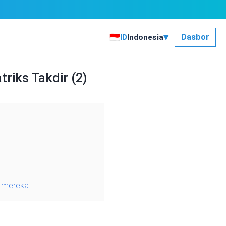
▾
🇮🇩
Dasbor
ID
Indonesia
riks Takdir (2)
p mereka