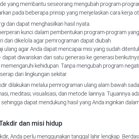
etode yang membantu seseorang mengubah program-progr
arkan pada beberapa prinsip yang menjelaskan cara kerja o
rgi dan dapat menghasilkan hasil nyata.
berperan kunci dalam pembentukan program-program yang
ari dan dikelola agar pemrograman dapat diubah.
aji ulang agar Anda dapat mencapai misi yang sudah ditentuka
 dapat diwariskan dari satu generasi ke generasi berikutnya
emengaruhi kehidupan. Tanpa mengubah program negatif, mi
erap dari lingkungan sekitar.
dir dilakukan melalui pemrograman ulang alam bawah sadar.
i, meditasi, visualisasi, dan metode lainnya. Tujuannya a
f sehingga dapat mendukung hasil yang Anda inginkan dalam
Takdir dan misi hidup
ir, Anda perlu menggunakan tanggal lahir lengkap. Berdasa