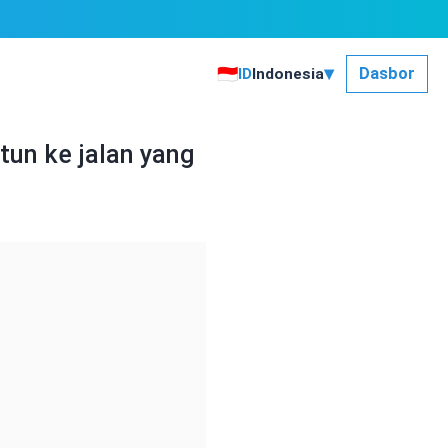
▾
🇮🇩
Dasbor
ID
Indonesia
un ke jalan yang