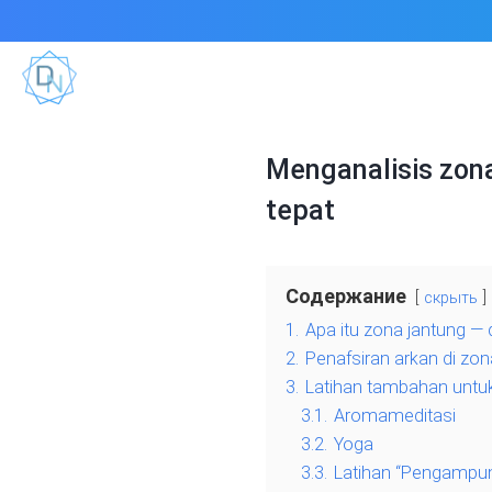
Menganalisis zon
tepat
Содержание
скрыть
1.
Apa itu zona jantung — 
2.
Penafsiran arkan di zo
3.
Latihan tambahan untuk
3.1.
Aromameditasi
3.2.
Yoga
3.3.
Latihan “Pengampu