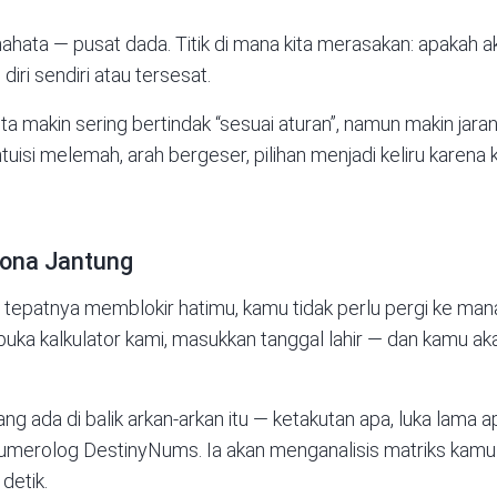
Anahata — pusat dada. Titik di mana kita merasakan: apakah a
iri sendiri atau tersesat.
kita makin sering bertindak “sesuai aturan”, namun makin jar
ntuisi melemah, arah bergeser, pilihan menjadi keliru karena 
zona Jantung
epatnya memblokir hatimu, kamu tidak perlu pergi ke man
uka kalkulator kami, masukkan tanggal lahir — dan kamu ak
ng ada di balik arkan-arkan itu — ketakutan apa, luka lama 
numerolog DestinyNums
. Ia akan menganalisis matriks ka
detik.