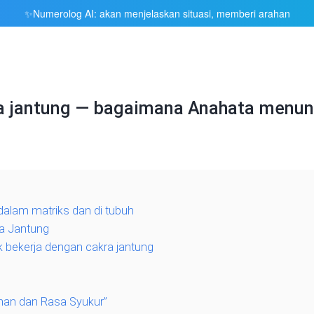
Numerolog AI: akan menjelaskan situasi, memberi arahan
✨
a jantung — bagaimana Anahata menunt
dalam matriks dan di tubuh
na Jantung
 bekerja dengan cakra jantung
nan dan Rasa Syukur”