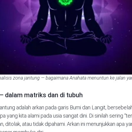
lisis zona jantung — bagaimana Anahata menuntun ke jalan ya
 — dalam matriks dan di tubuh
 jantung adalah arkan pada garis Bumi dan Langit, bersebel
a yang kita alami pada usia sangat dini. Di sinilah sering “t
an, ditolak, atau tidak dipahami. Arkan ini menunjukkan apa y