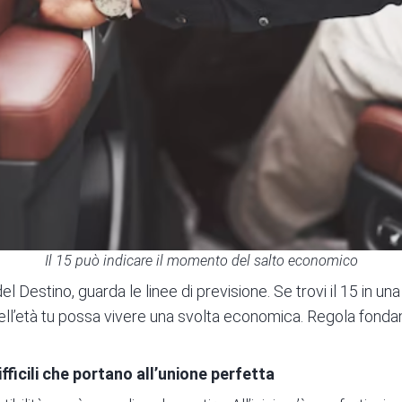
Il 15 può indicare il momento del salto economico
l Destino, guarda le linee di previsione. Se trovi il 15 in una
ell’età tu possa vivere una svolta economica. Regola fondame
fficili che portano all’unione perfetta