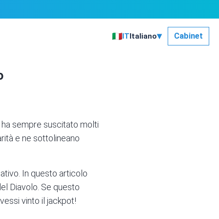
▾
🇮🇹
Cabinet
IT
Italiano
o
o ha sempre suscitato molti
rità e ne sottolineano
tivo. In questo articolo
del Diavolo. Se
questo
vessi vinto il jackpot!