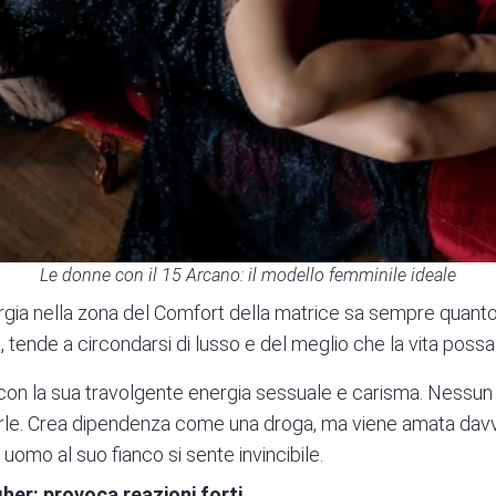
Le donne con il 15 Arcano: il modello femminile ideale
gia nella zona del Comfort della matrice sa sempre quant
 tende a circondarsi di lusso e del meglio che la vita possa 
 con la sua travolgente energia sessuale e carisma. Nessun
erle. Crea dipendenza come una droga, ma viene amata dav
i uomo al suo fianco si sente invincibile.
gher: provoca reazioni forti