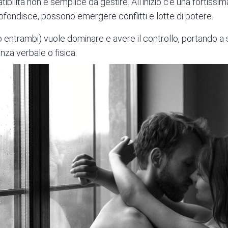
tibilità non è semplice da gestire. All’inizio c’è una fortiss
ofondisce, possono emergere conflitti e lotte di potere.
entrambi) vuole dominare e avere il controllo, portando a scen
nza verbale o fisica.