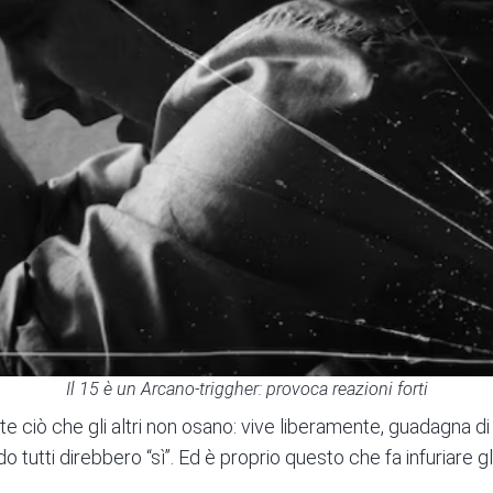
Il 15 è un Arcano-triggher: provoca reazioni forti
e ciò che gli altri non osano: vive liberamente, guadagna di 
o tutti direbbero “sì”. Ed è proprio questo che fa infuriare gli 