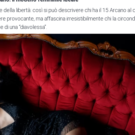
ella libertà: così si può descrivere chi ha il 15 Arcano al c
e provocante, ma affascina irresistibilmente chi la circond
e di una “diavolessa”.