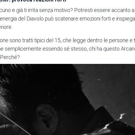
uno e già ti irrita senza motivo? Potresti essere accanto a
’energia del Diavolo può scatenare emozioni forti e inspieg
riore.
ne sono tratti tipici del 15, che legge dentro le persone e
he semplicemente essendo sé stesso, chi ha questo Arcano
i. Perché?