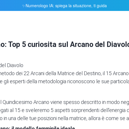
Numerologo IA: spiega la situazione, ti guida
✨
o: Top 5 curiosita sul Arcano del Diavol
del Diavolo
 metodo dei
22 Arcani della Matrice del Destino
, il 15 Arcan
he gli esperti della metodologia riconoscono le sue particola
 il Quindicesimo Arcano viene spesso descritto in modo nega
legati al 15 e sveleremo 5 aspetti sorprendenti dell’energia 
in una delle tue posizioni nella matrice
, allora è come se a
ano: il modello femminile ideale