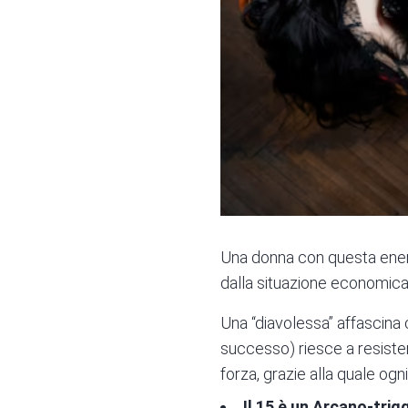
Una donna con questa ener
dalla situazione economica,
Una “diavolessa” affascina
successo) riesce a resist
forza, grazie alla quale ogn
Il 15 è un Arcano-trig