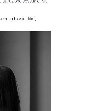
ima attrazione sessuale. Ma
ari tossici: litigi,