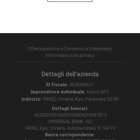
Offerta pubblica e Consenso al trattamento
Informativa sulla privacy
Dettagli dell’azienda
ID Fiscale:
3539460557
Imprenditore individuale:
Ivanov M.O.
Indirizzo:
04082, Ucraina, Kyiv, Pankivska 20/80
Dettagli bancari:
UA283220010000026004310041813
UNIVERSAL BANK JSC
04082, Kyiv, Ucraina, Avtozavodska St. 54/19
Banca corrispondente: