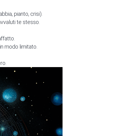
bia, pianto, crisi).
avvaluti te stesso.
ffatto.
i in modo limitato.
ro.