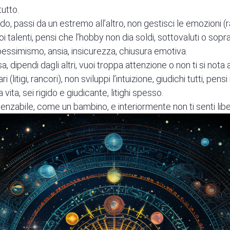
tutto.
do, passi da un estremo all’altro, non gestisci le emozioni (rab
uoi talenti, pensi che l’hobby non dia soldi, sottovaluti o sopr
 pessimismo, ansia, insicurezza, chiusura emotiva.
, dipendi dagli altri, vuoi troppa attenzione o non ti si nota a
i (litigi, rancori), non sviluppi l’intuizione, giudichi tutti, pens
vita, sei rigido e giudicante, litighi spesso.
luenzabile, come un bambino, e interiormente non ti senti libe