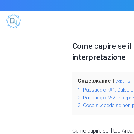
Come capire se il
interpretazione
Содержание
скрыть
1.
Passaggio №1: Calcolo d
2.
Passaggio №2: Interpre
3.
Cosa succede se non por
Come capire se il tuo Arcan