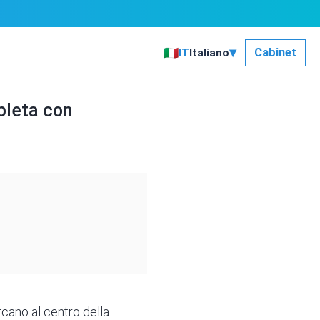
▾
🇮🇹
Cabinet
IT
Italiano
pleta con
rcano al centro della