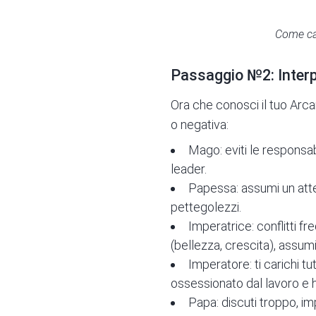
Come cap
Passaggio №2: Interp
Ora che conosci il tuo Arca
o negativa:
Mago: eviti le responsabil
leader.
Papessa: assumi un atteg
pettegolezzi.
Imperatrice: conflitti f
(bellezza, crescita), assumi
Imperatore: ti carichi tut
ossessionato dal lavoro e ha
Papa: discuti troppo, im