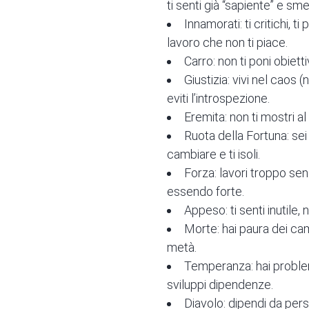
ti senti già “sapiente” e sme
Innamorati: ti critichi, ti
lavoro che non ti piace.
Carro: non ti poni obietti
Giustizia: vivi nel caos 
eviti l’introspezione.
Eremita: non ti mostri al
Ruota della Fortuna: sei
cambiare e ti isoli.
Forza: lavori troppo senz
essendo forte.
Appeso: ti senti inutile, 
Morte: hai paura dei camb
metà.
Temperanza: hai problemi 
sviluppi dipendenze.
Diavolo: dipendi da perso