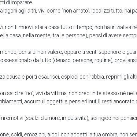
tti di imparare.
 paragoni agli altri, vivi come “non amato”, idealizzi tutto, hai p
vi, non ti muovi, stai a casa tutto il tempo, non hai iniziativa n
(nella casa, nella mente, tra le persone), pensi di avere semp
 mondo, pensi di non valere, oppure ti senti superiore e guardi
 ossessionato da tutto (denaro, persone, routine), provi ansi
a pausa e poi ti esaurisci, esplodi con rabbia, reprimi gli altr
non sai dire “no”, vivi da vittima, non credi in te stesso né nel
iamenti, accumuli oggetti e pensieri inutili, resti ancorato a
emotivi (sbalzi d’umore, impulsività), sei rigido nei pensieri,
ne, soldi, emozioni, alcol, non accetti la tua ombra, non sent