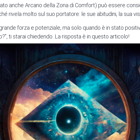
ato anche Arcano della Zona di Comfort) può essere consi
iché rivela molto sul suo portatore: le sue abitudini, la sua v
grande forza e
potenziale
, ma solo quando è in stato posit
o?”, ti starai chiedendo. La risposta è in questo articolo!