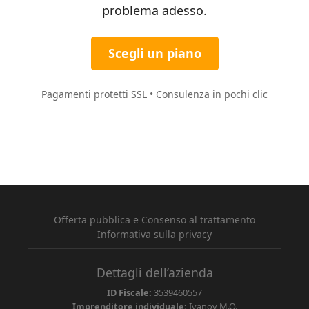
problema adesso.
Scegli un piano
Pagamenti protetti SSL • Consulenza in pochi clic
Offerta pubblica e Consenso al trattamento
Informativa sulla privacy
Dettagli dell’azienda
ID Fiscale:
3539460557
Imprenditore individuale:
Ivanov M.O.