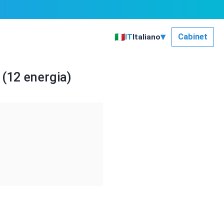
▾
🇮🇹
Cabinet
IT
Italiano
 (12 energia)