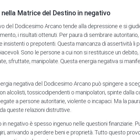
nella Matrice del Destino in negativo
ativo del Dodicesimo Arcano tende alla depressione e si giu
amento, i risultati ottenuti. Per paura di sembrare autoritario
insistenti o prepotenti. Questa mancanza di assertività li p
piacevoli. Sono le persone a cui non si restituisce un debit
e, sfruttate, manipolate. Questa energia negativa si manife
energia negativa del Dodicesimo Arcano può spingere a scegl
 alcolisti, tossicodipendenti o manipolatori, spinte dalla
o legate a persone autoritarie, violente o incapaci. Ma la paur
a queste relazioni distruttive.
 in negativo è spesso ingenuo nelle questioni finanziarie. Pu
aggiri, arrivando a perdere beni e proprietà. Tutto questo pro