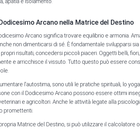
ra, apatia e isolamento.
 Dodicesimo Arcano nella Matrice del Destino
odicesimo Arcano significa trovare equilibrio e armonia. Am
 anche non dimenticarsi di sé. È fondamentale svilupparsi si
propri risultati, concedersi piccoli piaceri. Oggetti belli, fior
 mente e arricchisce il vissuto. Tutto questo può essere co
ole.
mentare l’autostima, sono utili le pratiche spirituali, lo yoga, i
ersone con il Dodicesimo Arcano possono essere ottimi insegna
 veterinari e agricoltori. Anche le attività legate alla psicolog
no promettenti.
propria Matrice del Destino, si può utilizzare il
calcolatore o