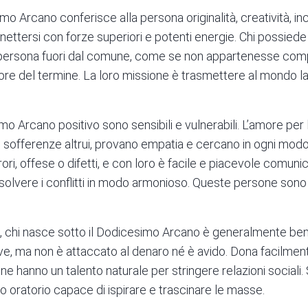
imo Arcano conferisce alla persona originalità, creatività, incl
ettersi con forze superiori e potenti energie. Chi possied
 persona fuori dal comune, come se non appartenesse co
re del termine. La loro missione è trasmettere al mondo la 
o Arcano positivo sono sensibili e vulnerabili. L’amore per 
offerenze altrui, provano empatia e cercano in ogni modo 
rori, offese o difetti, e con loro è facile e piacevole comun
isolvere i conflitti in modo armonioso. Queste persone son
le, chi nasce sotto il Dodicesimo Arcano è generalmente b
e, ma non è attaccato al denaro né è avido. Dona facilment
 hanno un talento naturale per stringere relazioni sociali
oratorio capace di ispirare e trascinare le masse.