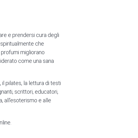
are e prendersi cura degli
a spiritualmente che
i, profumi migliorano
nsiderato come una sana
l pilates, la lettura di testi
nti, scrittori, educatori,
ia, all’esoterismo e alle
nline.