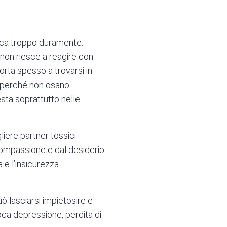
dica troppo duramente:
, non riesce a reagire con
orta spesso a trovarsi in
o, perché non osano
sta soprattutto nelle
iere partner tossici.
 compassione e dal desiderio
a e l’insicurezza
ò lasciarsi impietosire e
voca depressione, perdita di