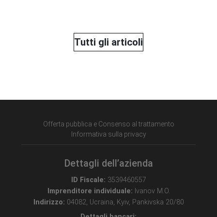
Tutti gli articoli
Offerta pubblica e Consenso al trattamento
Informativa sulla privacy
Dettagli dell’azienda
ID Fiscale:
3539460557
Imprenditore individuale:
Ivanov M.O.
Indirizzo:
04082, Ucraina, Kyiv, Pankivska 20/80
Dettagli bancari: