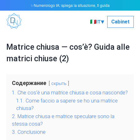
Numerologo IA: spiega la situazione, ti guida
✨
▾
🇮🇹
Cabinet
IT
Matrice chiusa — cos’è? Guida alle
matrici chiuse (2)
Содержание
скрыть
1.
Che cos’è una matrice chiusa e cosa nasconde?
1.1.
Come faccio a sapere se ho una matrice
chiusa?
2.
Matrice chiusa e matrice speculare sono la
stessa cosa?
3.
Conclusione