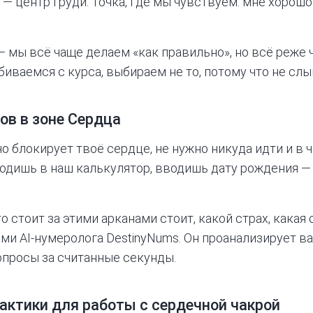
 — центр груди. Точка, где мы чувствуем: мне хорошо 
— мы всё чаще делаем «как правильно», но всё реже 
биваемся с курса, выбираем не то, потому что не сл
ов в зоне Сердца
о блокирует твоё сердце, не нужно никуда идти и в 
ходишь в наш калькулятор, вводишь дату рождения —
то стоит за этими арканами стоит, какой страх, какая
ами
AI-нумеролога DestinyNums
. Он проанализирует в
просы за считанные секунды.
актики для работы с сердечной чакрой