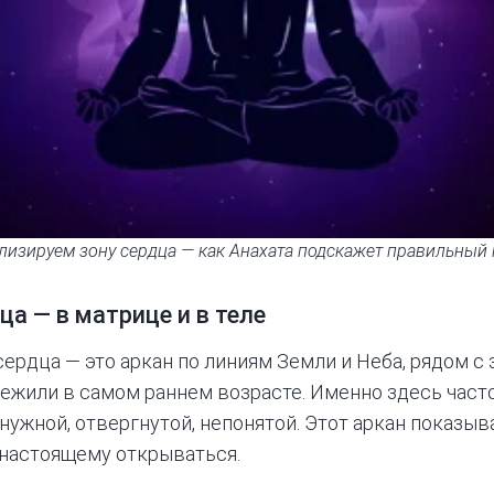
лизируем зону сердца — как Анахата подскажет правильный 
ца — в матрице и в теле
сердца — это аркан по линиям Земли и Неба, рядом с 
ережили в самом раннем возрасте. Именно здесь част
нужной, отвергнутой, непонятой. Этот аркан показыв
-настоящему открываться.