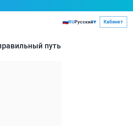
▾
🇷🇺
Кабинет
RU
Русский
 правильный путь