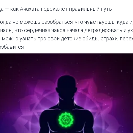
а — как Анахата подскажет правильный путь
огда не можешь разобраться: что чувствуешь, куда и
алы, что сердечная чакра начала деградировать и ух
можно узнать про свои детские обиды, страхи, пере
избавится.