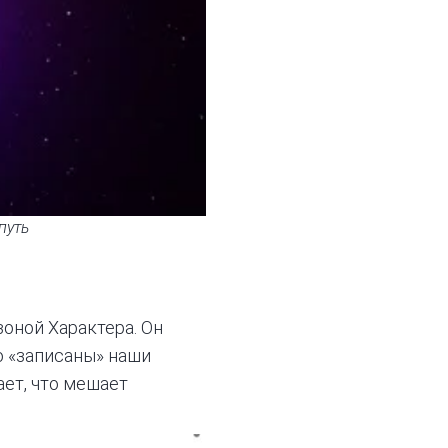
путь
зоной Характера. Он
о «записаны» наши
ает, что мешает