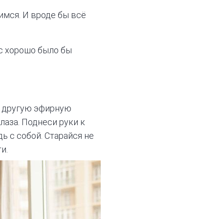
имся. И вроде бы всё
с хорошо было бы
ую другую эфирную
лаза. Поднеси руки к
ь с собой. Старайся не
и.