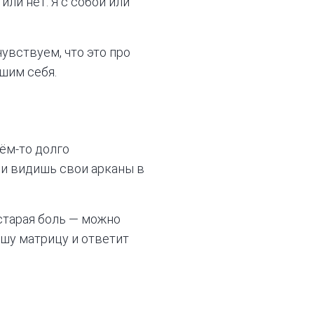
или нет. Я с собой или
чувствуем, что это про
ышим себя.
чём-то долго
 и видишь свои арканы в
 старая боль — можно
ашу матрицу и ответит