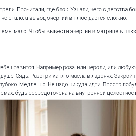
ели. Прочитали, где блок. Узнали, чего с детства бо
о не стало, а вывод энергий в плюс дается сложно.
лемы мало. Чтобы вывести энергии в матрице в плю
тебе нравится. Например роза, или нероли, или люб
уше. Сядь. Разотри каплю масла в ладонях. Закрой г
лубоко. Медленно. Не надо никуда идти. Просто побуд
емах, будь сосредоточена на внутренней целостност