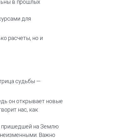
льны в прошлых
сурсами для
ко расчеты, но и
трица судьбы —
едь он открывает новые
ворит нас, как
ия пришедшей на Землю
я неизменными. Важно