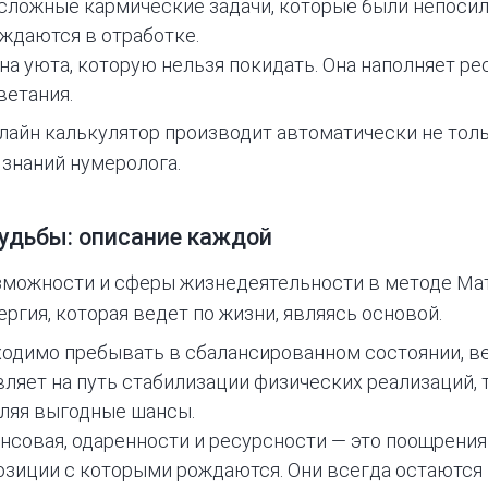
 сложные кармические задачи, которые были непоси
уждаются в отработке.
на уюта, которую нельзя покидать. Она наполняет ре
ветания.
лайн калькулятор
производит автоматически не толь
знаний нумеролога.
удьбы: описание каждой
зможности и сферы жизнедеятельности в методе Ма
ргия, которая ведет по жизни, являясь основой.
одимо пребывать в сбалансированном состоянии, в
ляет на путь стабилизации физических реализаций, т
вляя выгодные шансы.
ансовая, одаренности и ресурсности — это поощрен
позиции с которыми рождаются. Они всегда остаютс