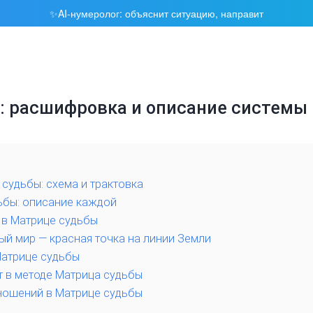
AI-нумеролог: объяснит ситуацию, направит
✨
 расшифровка и описание системы 
 судьбы: схема и трактовка
ьбы: описание каждой
 в Матрице судьбы
ый мир — красная точка на линии Земли
Матрице судьбы
т в методе Матрица судьбы
тношений в Матрице судьбы