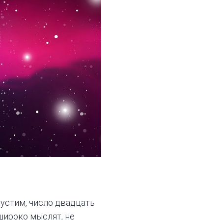
пустим, число двадцать
широко мыслят, не