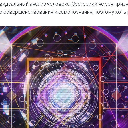
видуальный анализ человека.
Эзотерики
не зря приз
совершенствования и самопознания, поэтому хоть р