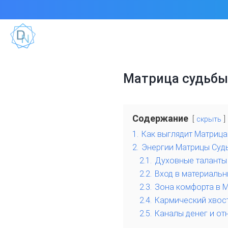
Матрица судьбы:
Содержание
скрыть
1.
Как выглядит Матрица
2.
Энергии Матрицы Суд
2.1.
Духовные таланты
2.2.
Вход в материальн
2.3.
Зона комфорта в 
2.4.
Кармический хвос
2.5.
Каналы денег и о