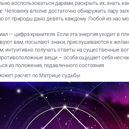
льно воспользоваться дарами, раскрыть их, знать ка
е. Человеку вполне достаточно обнаружить пару за
но от природы дано девять каждому. Любой из нас м
ал — цифра хранителя. Если эта энергия уходит в пл
вуют вам, посылают знаки, прислушиваются к желан
м, интуитивно получать ответы на существенные воп
противоположные вещи — особа ощущает себя несчас
ься из положения, подавленного состояния.
может расчет по Матрице судьбы.