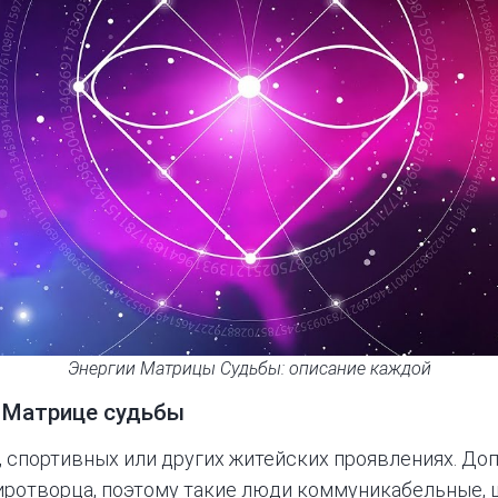
Энергии Матрицы Судьбы: описание каждой
 Матрице судьбы
х, спортивных или других житейских проявлениях. До
иротворца, поэтому такие люди коммуникабельные, 