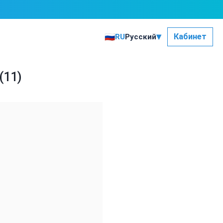
▾
🇷🇺
Кабинет
RU
Русский
(11)