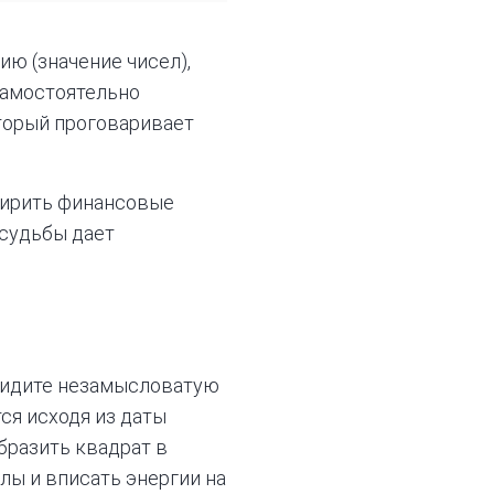
ию (значение чисел),
 самостоятельно
оторый проговаривает
ширить финансовые
 судьбы дает
идите незамысловатую
ся исходя из даты
бразить квадрат в
лы и вписать энергии на