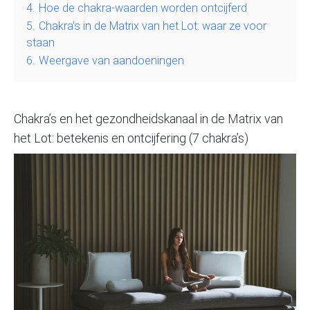
4.
Hoe de chakra-waarden worden ontcijferd
5.
Chakra’s in de Matrix van het Lot: waar ze voor
staan
6.
Weergave van aandoeningen
Chakra’s en het gezondheidskanaal in de Matrix van
het Lot: betekenis en ontcijfering (7 chakra’s)