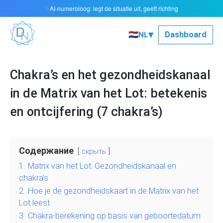
AI-numeroloog: legt de situatie uit, geeft richting
✨
▾
🇳🇱
Dashboard
NL
Chakra’s en het gezondheidskanaal
in de Matrix van het Lot: betekenis
en ontcijfering (7 chakra’s)
Содержание
скрыть
1.
Matrix van het Lot: Gezondheidskanaal en
chakra’s
2.
Hoe je de gezondheidskaart in de Matrix van het
Lot leest
3.
Chakra-berekening op basis van geboortedatum