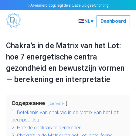
AI-numeroloog: legt de situatie uit, geeft richting
✨
▾
🇳🇱
Dashboard
NL
Chakra’s in de Matrix van het Lot:
hoe 7 energetische centra
gezondheid en bewustzijn vormen
— berekening en interpretatie
Содержание
скрыть
1.
Betekenis van chakra’s in de Matrix van het Lot:
begripsuitleg
2.
Hoe de chakra’s te berekenen
3.
Chakra’s in de Matrix van het Lot: ontcijfering