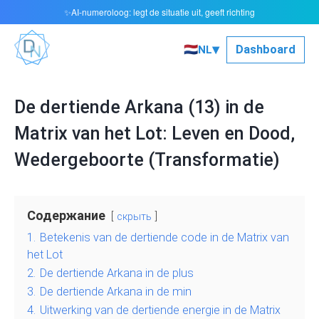
AI-numeroloog: legt de situatie uit, geeft richting
✨
▾
🇳🇱
Dashboard
NL
De dertiende Arkana (13) in de
Matrix van het Lot: Leven en Dood,
Wedergeboorte (Transformatie)
Содержание
скрыть
1.
Betekenis van de dertiende code in de Matrix van
het Lot
2.
De dertiende Arkana in de plus
3.
De dertiende Arkana in de min
4.
Uitwerking van de dertiende energie in de Matrix