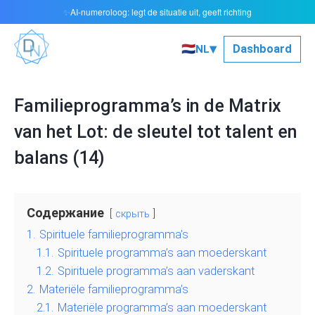
AI-numeroloog: legt de situatie uit, geeft richting
✨
▾
🇳🇱
Dashboard
NL
Familieprogramma’s in de Matrix
van het Lot: de sleutel tot talent en
balans (14)
Содержание
скрыть
1.
Spirituele familieprogramma’s
1.1.
Spirituele programma’s aan moederskant
1.2.
Spirituele programma’s aan vaderskant
2.
Materiële familieprogramma’s
2.1.
Materiële programma’s aan moederskant