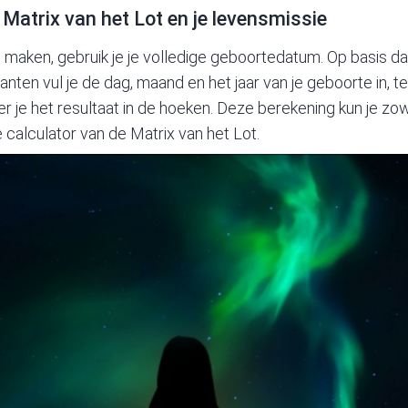
 Matrix van het Lot en je levensmissie
e maken, gebruik je je volledige geboortedatum. Op basis 
rkanten vul je de dag, maand en het jaar van je geboorte in, 
teer je het resultaat in de hoeken. Deze berekening kun je z
 calculator van de Matrix van het Lot.