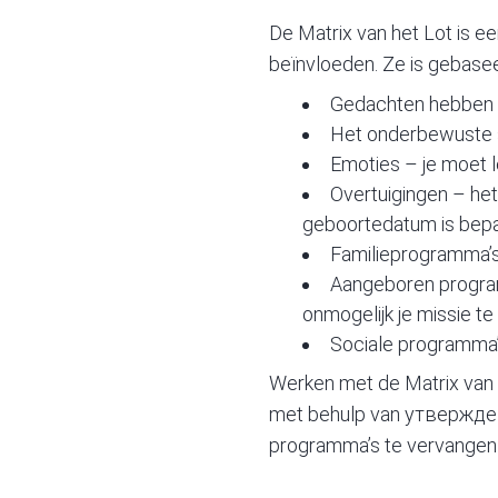
De Matrix van het Lot is 
beïnvloeden. Ze is gebaseer
Gedachten hebben e
Het onderbewuste sp
Emoties – je moet l
Overtuigingen – het 
geboortedatum is bepa
Familieprogramma’
Aangeboren program
onmogelijk je missie te
Sociale programma
Werken met de Matrix van 
met behulp van утверждений
programma’s te vervangen d