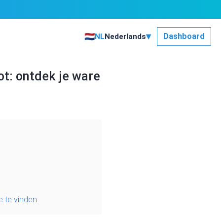
▾
🇳🇱
Dashboard
NL
Nederlands
ot: ontdek je ware
 te vinden