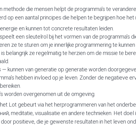
een methode die mensen helpt de programma’s te verandere
d op een aantal principes die helpen te begrijpen hoe het 
nergie en kunnen tot concrete resultaten leiden.
eelt een sleutelrol bij het vormen van de programma’s die
eren ze te sturen om je innerlijke programmering te kunnen
is belangrijk ze regelmatig te herzien om de missie te bere
ald.
s
— kunnen van generatie op generatie worden doorgegeve
ma’s hebben invloed op je leven. Zonder de negatieve erva
 bereiken.
’s worden overgenomen uit de omgeving.
het Lot gebeurt via het herprogrammeren van het onderbew
, meditatie, visualisatie en andere technieken. Het doel 
oor positieve, die je gewenste resultaten in het leven on